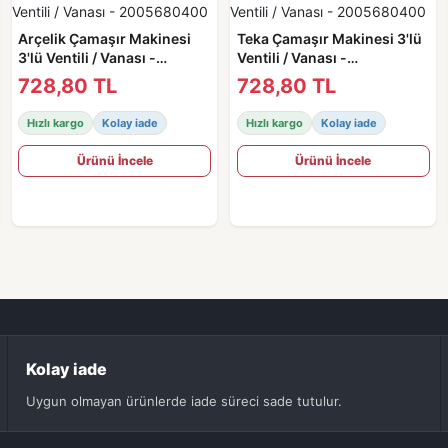
Arçelik Çamaşır Makinesi
Teka Çamaşır Makinesi 3'lü
3'lü Ventili / Vanası -
Ventili / Vanası -
2005680400
2005680400
728,80 TL
728,80 TL
Hızlı kargo
Kolay iade
Hızlı kargo
Kolay iade
Ürünü İncele
Ürünü İncele
Kolay iade
Uygun olmayan ürünlerde iade süreci sade tutulur.