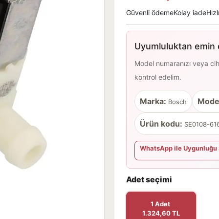
Güvenli ödeme
Kolay iade
Hızl
Uyumluluktan emin d
Model numaranızı veya cihaz
kontrol edelim.
Marka:
Mode
Bosch
Ürün kodu:
SE0108-616
WhatsApp ile Uygunluğu 
Adet seçimi
1 Adet
1.324,60 TL