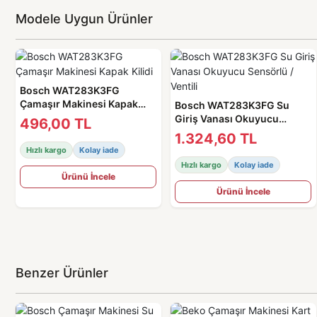
Modele Uygun Ürünler
Bosch WAT283K3FG
Çamaşır Makinesi Kapak
Bosch WAT283K3FG Su
Kilidi
Giriş Vanası Okuyucu
496,00 TL
Sensörlü / Ventili
1.324,60 TL
Hızlı kargo
Kolay iade
Hızlı kargo
Kolay iade
Ürünü İncele
Ürünü İncele
Benzer Ürünler