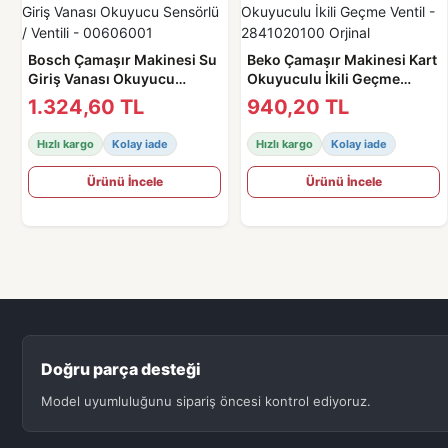
Bosch Çamaşır Makinesi Su
Beko Çamaşır Makinesi Kart
Giriş Vanası Okuyucu
Okuyuculu İkili Geçme
Sensörlü / Ventili -
Ventil - 2841020100 Orjinal
1.324,60 TL
940,20 TL
00606001
Hızlı kargo
Kolay iade
Hızlı kargo
Kolay iade
Ürünü İncele
Ürünü İncele
Doğru parça desteği
Model uyumluluğunu sipariş öncesi kontrol ediyoruz.