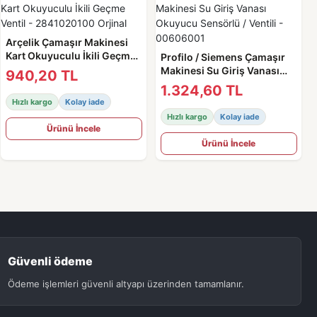
Arçelik Çamaşır Makinesi
Kart Okuyuculu İkili Geçme
Profilo / Siemens Çamaşır
Ventil - 2841020100 Orjinal
Makinesi Su Giriş Vanası
940,20 TL
Okuyucu Sensörlü / Ventili -
1.324,60 TL
00606001
Hızlı kargo
Kolay iade
Hızlı kargo
Kolay iade
Ürünü İncele
Ürünü İncele
Güvenli ödeme
Ödeme işlemleri güvenli altyapı üzerinden tamamlanır.