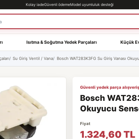
Kolay iade
Güvenli ödeme
Model uyumluluk desteği
rı
Isıtma & Soğutma Yedek Parçaları
Küçük Ev
aları
Su Giriş Ventil / Vana
Bosch WAT283K3FG Su Giriş Vanası Okuyuc
Güvenli yedek parça alışveriş
Bosch WAT283
Okuyucu Sensör
Fiyat
1.324,60 TL