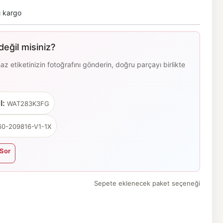
ı kargo
eğil misiniz?
 etiketinizin fotoğrafını gönderin, doğru parçayı birlikte
l:
WAT283K3FG
0-209816-V1-1X
Sor
Sepete eklenecek paket seçeneği