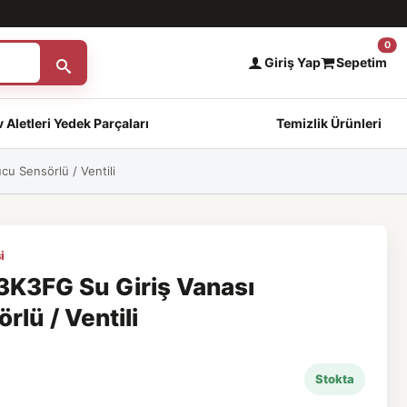
0
Giriş Yap
Sepetim
 Aletleri Yedek Parçaları
Temizlik Ürünleri
u Sensörlü / Ventili
i
K3FG Su Giriş Vanası
lü / Ventili
Stokta