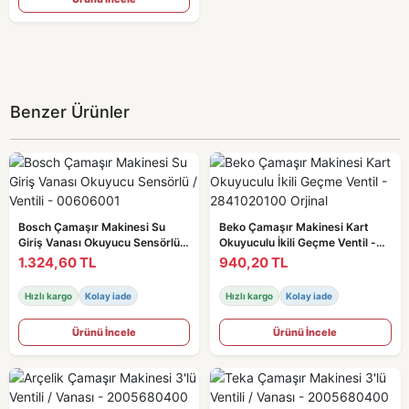
Benzer Ürünler
Bosch Çamaşır Makinesi Su
Beko Çamaşır Makinesi Kart
Giriş Vanası Okuyucu Sensörlü /
Okuyuculu İkili Geçme Ventil -
Ventili - 00606001
2841020100 Orjinal
1.324,60 TL
940,20 TL
Hızlı kargo
Kolay iade
Hızlı kargo
Kolay iade
Ürünü İncele
Ürünü İncele