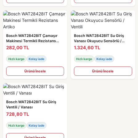
Bosch WAT28428IT Çamaşır
Bosch WAT28428IT Su Giriş
Makinesi Termikli Rezistans
Vanası Okuyucu Sensörlü /
Artiko
Ventili
282,00 TL
1.324,60 TL
Hızlı kargo
Kolay iade
Hızlı kargo
Kolay iade
Ürünü İncele
Ürünü İncele
Bosch WAT28428IT Su Giriş
Ventili / Vanası
728,80 TL
Hızlı kargo
Kolay iade
Ürünü İncele