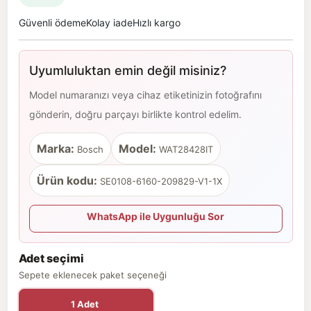
Güvenli ödeme
Kolay iade
Hızlı kargo
Uyumluluktan emin değil misiniz?
Model numaranızı veya cihaz etiketinizin fotoğrafını
gönderin, doğru parçayı birlikte kontrol edelim.
Marka:
Model:
Bosch
WAT28428IT
Ürün kodu:
SE0108-6160-209829-V1-1X
WhatsApp ile Uygunluğu Sor
Adet seçimi
Sepete eklenecek paket seçeneği
1 Adet