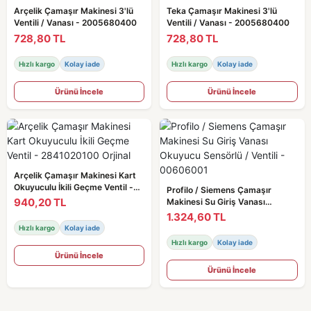
Arçelik Çamaşır Makinesi 3'lü
Teka Çamaşır Makinesi 3'lü
Ventili / Vanası - 2005680400
Ventili / Vanası - 2005680400
728,80 TL
728,80 TL
Hızlı kargo
Kolay iade
Hızlı kargo
Kolay iade
Ürünü İncele
Ürünü İncele
Arçelik Çamaşır Makinesi Kart
Okuyuculu İkili Geçme Ventil -
Profilo / Siemens Çamaşır
2841020100 Orjinal
940,20 TL
Makinesi Su Giriş Vanası
Okuyucu Sensörlü / Ventili -
1.324,60 TL
00606001
Hızlı kargo
Kolay iade
Hızlı kargo
Kolay iade
Ürünü İncele
Ürünü İncele