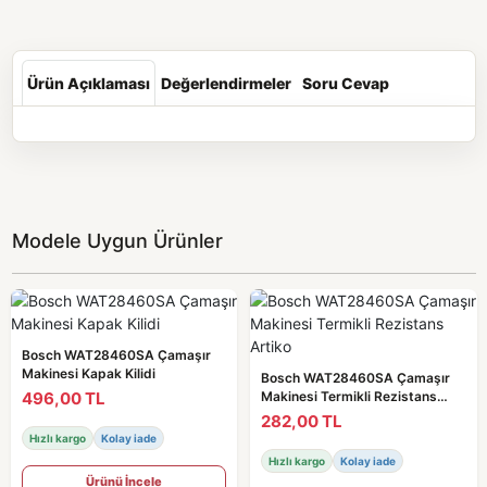
Ürün Açıklaması
Değerlendirmeler
Soru Cevap
Modele Uygun Ürünler
Bosch WAT28460SA Çamaşır
Makinesi Kapak Kilidi
Bosch WAT28460SA Çamaşır
496,00 TL
Makinesi Termikli Rezistans
Artiko
282,00 TL
Hızlı kargo
Kolay iade
Hızlı kargo
Kolay iade
Ürünü İncele