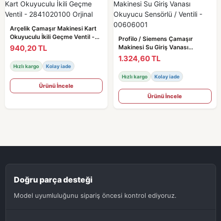
Arçelik Çamaşır Makinesi Kart
Okuyuculu İkili Geçme Ventil -
Profilo / Siemens Çamaşır
2841020100 Orjinal
940,20 TL
Makinesi Su Giriş Vanası
Okuyucu Sensörlü / Ventili -
1.324,60 TL
00606001
Hızlı kargo
Kolay iade
Hızlı kargo
Kolay iade
Ürünü İncele
Ürünü İncele
Doğru parça desteği
Model uyumluluğunu sipariş öncesi kontrol ediyoruz.