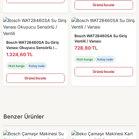
Ürünü İncele
Bosch WAT28460SA Su Giriş
Ventili / Vanası
Bosch WAT28460SA Su Giriş
728,80 TL
Vanası Okuyucu Sensörlü /
Ventili
1.324,60 TL
Hızlı kargo
Kolay iade
Hızlı kargo
Kolay iade
Ürünü İncele
Ürünü İncele
Benzer Ürünler