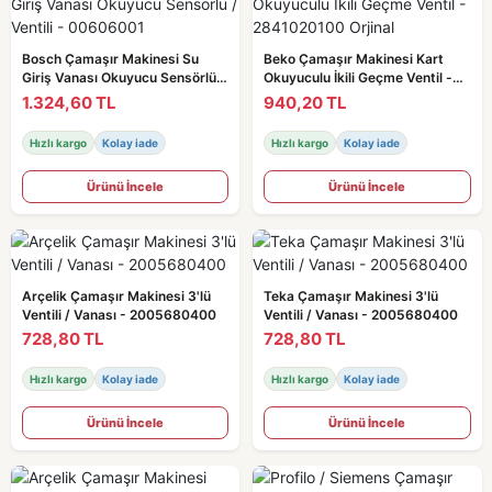
Bosch Çamaşır Makinesi Su
Beko Çamaşır Makinesi Kart
Giriş Vanası Okuyucu Sensörlü /
Okuyuculu İkili Geçme Ventil -
Ventili - 00606001
2841020100 Orjinal
1.324,60 TL
940,20 TL
Hızlı kargo
Kolay iade
Hızlı kargo
Kolay iade
Ürünü İncele
Ürünü İncele
Arçelik Çamaşır Makinesi 3'lü
Teka Çamaşır Makinesi 3'lü
Ventili / Vanası - 2005680400
Ventili / Vanası - 2005680400
728,80 TL
728,80 TL
Hızlı kargo
Kolay iade
Hızlı kargo
Kolay iade
Ürünü İncele
Ürünü İncele