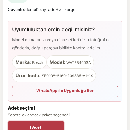
Güvenli ödeme
Kolay iade
Hızlı kargo
Uyumluluktan emin değil misiniz?
Model numaranızı veya cihaz etiketinizin fotoğrafını
gönderin, doğru parçayı birlikte kontrol edelim.
Marka:
Model:
Bosch
WAT28460SA
Ürün kodu:
SE0108-6160-209835-V1-1X
WhatsApp ile Uygunluğu Sor
Adet seçimi
Sepete eklenecek paket seçeneği
1 Adet