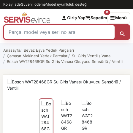
Kolay iade
Güvenli ödeme
Model uyumluluk desteği
0
Giriş Yap
Sepetim
Menü
Anasayfa
Beyaz Eşya Yedek Parçaları
Çamaşır Makinesi Yedek Parçaları
Su Giriş Ventil / Vana
Bosch WAT28468GR Su Giriş Vanası Okuyucu Sensörlü / Ventili