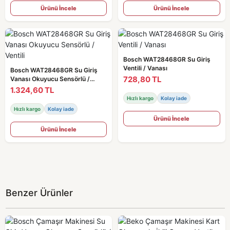
Ürünü İncele
Ürünü İncele
Bosch WAT28468GR Su Giriş
Ventili / Vanası
Bosch WAT28468GR Su Giriş
728,80 TL
Vanası Okuyucu Sensörlü /
Ventili
1.324,60 TL
Hızlı kargo
Kolay iade
Hızlı kargo
Kolay iade
Ürünü İncele
Ürünü İncele
Benzer Ürünler