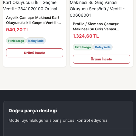
Arçelik Çamaşır Makinesi Kart
Okuyuculu İkili Geçme Ventil -
Profilo / Siemens Çamaşır
2841020100 Orjinal
940,20 TL
Makinesi Su Giriş Vanası
Okuyucu Sensörlü / Ventili -
1.324,60 TL
00606001
Hızlı kargo
Kolay iade
Hızlı kargo
Kolay iade
Ürünü İncele
Ürünü İncele
Doğru parça desteği
Model uyumluluğunu sipariş öncesi kontrol ediyoruz.