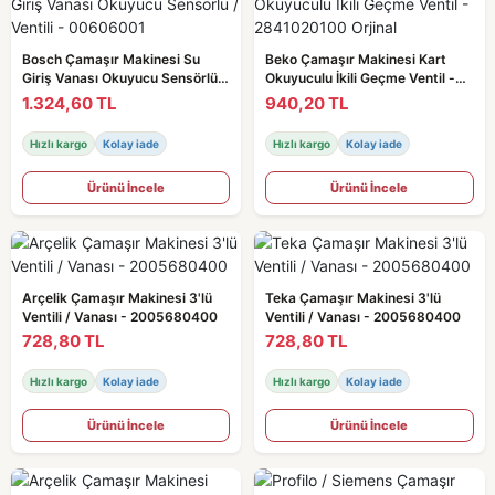
Bosch Çamaşır Makinesi Su
Beko Çamaşır Makinesi Kart
Giriş Vanası Okuyucu Sensörlü /
Okuyuculu İkili Geçme Ventil -
Ventili - 00606001
2841020100 Orjinal
1.324,60 TL
940,20 TL
Hızlı kargo
Kolay iade
Hızlı kargo
Kolay iade
Ürünü İncele
Ürünü İncele
Arçelik Çamaşır Makinesi 3'lü
Teka Çamaşır Makinesi 3'lü
Ventili / Vanası - 2005680400
Ventili / Vanası - 2005680400
728,80 TL
728,80 TL
Hızlı kargo
Kolay iade
Hızlı kargo
Kolay iade
Ürünü İncele
Ürünü İncele