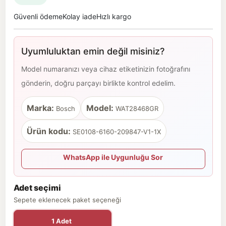
Güvenli ödeme
Kolay iade
Hızlı kargo
Uyumluluktan emin değil misiniz?
Model numaranızı veya cihaz etiketinizin fotoğrafını
gönderin, doğru parçayı birlikte kontrol edelim.
Marka:
Model:
Bosch
WAT28468GR
Ürün kodu:
SE0108-6160-209847-V1-1X
WhatsApp ile Uygunluğu Sor
Adet seçimi
Sepete eklenecek paket seçeneği
1 Adet