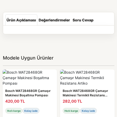
Ürün Açıklaması
Değerlendirmeler
Soru Cevap
Modele Uygun Ürünler
Bosch WAT28468GR Çamaşır
Bosch WAT28468GR Çamaşır
Makinesi Boşaltma Pompası
Makinesi Termikli Rezistans
Artiko
420,00 TL
282,00 TL
Hızlı kargo
Kolay iade
Hızlı kargo
Kolay iade