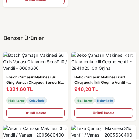
Benzer Ürünler
Bosch Çamaşır Makinesi Su
Beko Çamaşır Makinesi Kart
Giriş Vanası Okuyucu Sensörlü /
Okuyuculu İkili Geçme Ventil -
Ventili - 00606001
2841020100 Orjinal
1.324,60 TL
940,20 TL
Hızlı kargo
Kolay iade
Hızlı kargo
Kolay iade
Ürünü İncele
Ürünü İncele