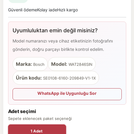
Güvenli ödeme
Kolay iade
Hızlı kargo
Uyumluluktan emin değil misiniz?
Model numaranızı veya cihaz etiketinizin fotoğrafını
gönderin, doğru parçayı birlikte kontrol edelim.
Marka:
Model:
Bosch
WAT2846SIN
Ürün kodu:
SE0108-6160-209849-V1-1X
WhatsApp ile Uygunluğu Sor
Adet seçimi
Sepete eklenecek paket seçeneği
1 Adet