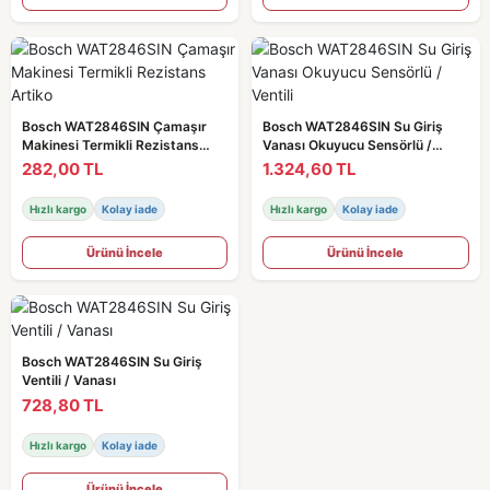
Bosch WAT2846SIN Çamaşır
Bosch WAT2846SIN Su Giriş
Makinesi Termikli Rezistans
Vanası Okuyucu Sensörlü /
Artiko
Ventili
282,00 TL
1.324,60 TL
Hızlı kargo
Kolay iade
Hızlı kargo
Kolay iade
Ürünü İncele
Ürünü İncele
Bosch WAT2846SIN Su Giriş
Ventili / Vanası
728,80 TL
Hızlı kargo
Kolay iade
Ürünü İncele