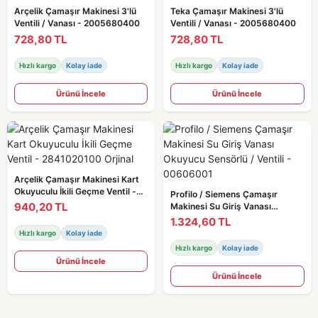
Arçelik Çamaşır Makinesi 3'lü
Teka Çamaşır Makinesi 3'lü
Ventili / Vanası - 2005680400
Ventili / Vanası - 2005680400
728,80 TL
728,80 TL
Hızlı kargo
Kolay iade
Hızlı kargo
Kolay iade
Ürünü İncele
Ürünü İncele
Arçelik Çamaşır Makinesi Kart
Okuyuculu İkili Geçme Ventil -
Profilo / Siemens Çamaşır
2841020100 Orjinal
940,20 TL
Makinesi Su Giriş Vanası
Okuyucu Sensörlü / Ventili -
1.324,60 TL
00606001
Hızlı kargo
Kolay iade
Hızlı kargo
Kolay iade
Ürünü İncele
Ürünü İncele