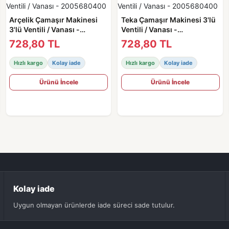
Arçelik Çamaşır Makinesi
Teka Çamaşır Makinesi 3'lü
3'lü Ventili / Vanası -
Ventili / Vanası -
2005680400
2005680400
728,80 TL
728,80 TL
Hızlı kargo
Kolay iade
Hızlı kargo
Kolay iade
Ürünü İncele
Ürünü İncele
Kolay iade
Uygun olmayan ürünlerde iade süreci sade tutulur.