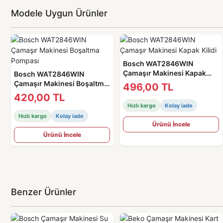
Modele Uygun Ürünler
Bosch WAT2846WIN
Çamaşır Makinesi Kapak
Bosch WAT2846WIN
Kilidi
Çamaşır Makinesi Boşaltma
496,00 TL
Pompası
420,00 TL
Hızlı kargo
Kolay iade
Hızlı kargo
Kolay iade
Ürünü İncele
Ürünü İncele
Benzer Ürünler