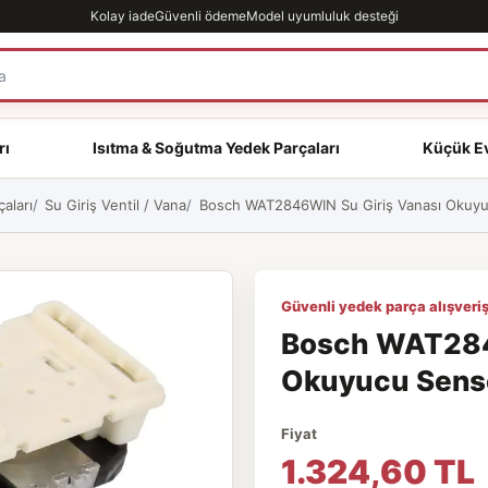
Kolay iade
Güvenli ödeme
Model uyumluluk desteği
rı
Isıtma & Soğutma Yedek Parçaları
Küçük Ev
aları
Su Giriş Ventil / Vana
Bosch WAT2846WIN Su Giriş Vanası Okuyucu
Güvenli yedek parça alışveriş
Bosch WAT284
Okuyucu Sensör
Fiyat
1.324,60 TL