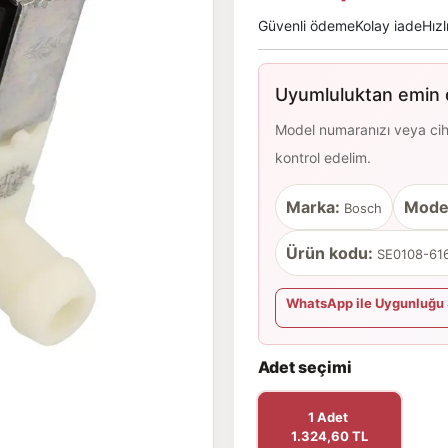
Güvenli ödeme
Kolay iade
Hızl
Uyumluluktan emin d
Model numaranızı veya cihaz
kontrol edelim.
Marka:
Mode
Bosch
Ürün kodu:
SE0108-616
WhatsApp ile Uygunluğu 
Adet seçimi
1 Adet
1.324,60 TL