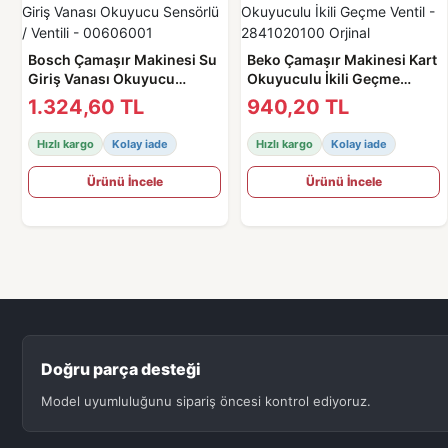
Bosch Çamaşır Makinesi Su
Beko Çamaşır Makinesi Kart
Giriş Vanası Okuyucu
Okuyuculu İkili Geçme
Sensörlü / Ventili -
Ventil - 2841020100 Orjinal
1.324,60 TL
940,20 TL
00606001
Hızlı kargo
Kolay iade
Hızlı kargo
Kolay iade
Ürünü İncele
Ürünü İncele
Doğru parça desteği
Model uyumluluğunu sipariş öncesi kontrol ediyoruz.