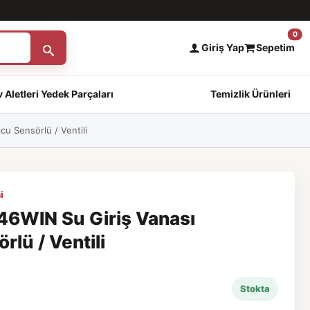
0
Giriş Yap
Sepetim
 Aletleri Yedek Parçaları
Temizlik Ürünleri
 Sensörlü / Ventili
i
6WIN Su Giriş Vanası
lü / Ventili
Stokta