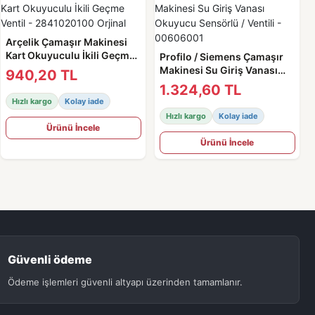
Arçelik Çamaşır Makinesi
Kart Okuyuculu İkili Geçme
Profilo / Siemens Çamaşır
Ventil - 2841020100 Orjinal
Makinesi Su Giriş Vanası
940,20 TL
Okuyucu Sensörlü / Ventili -
1.324,60 TL
00606001
Hızlı kargo
Kolay iade
Hızlı kargo
Kolay iade
Ürünü İncele
Ürünü İncele
Güvenli ödeme
Ödeme işlemleri güvenli altyapı üzerinden tamamlanır.