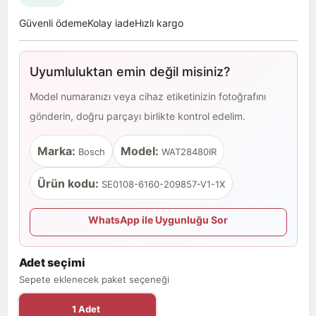
Güvenli ödeme
Kolay iade
Hızlı kargo
Uyumluluktan emin değil misiniz?
Model numaranızı veya cihaz etiketinizin fotoğrafını
gönderin, doğru parçayı birlikte kontrol edelim.
Marka:
Model:
Bosch
WAT28480IR
Ürün kodu:
SE0108-6160-209857-V1-1X
WhatsApp ile Uygunluğu Sor
Adet seçimi
Sepete eklenecek paket seçeneği
1 Adet