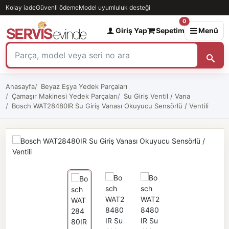
Kolay iade
Güvenli ödeme
Model uyumluluk desteği
0
Giriş Yap
Sepetim
Menü
Anasayfa
Beyaz Eşya Yedek Parçaları
Çamaşır Makinesi Yedek Parçaları
Su Giriş Ventil / Vana
Bosch WAT28480IR Su Giriş Vanası Okuyucu Sensörlü / Ventili