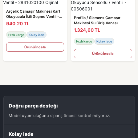
Arçelik Çamaşır Makinesi Kart
Okuyuculu İkili Geçme Ventil -
Profilo / Siemens Çamaşır
2841020100 Orjinal
940,20 TL
Makinesi Su Giriş Vanası
Okuyucu Sensörlü / Ventili -
1.324,60 TL
00606001
Hızlı kargo
Kolay iade
Hızlı kargo
Kolay iade
Ürünü İncele
Ürünü İncele
Doğru parça desteği
Model uyumluluğunu sipariş öncesi kontrol ediyoruz.
Kolay iade