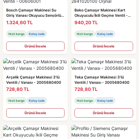
Bosch Çamaşır Makinesi Su
Beko Çamaşır Makinesi Kart
Giriş Vanası Okuyucu Sensörlü /
Okuyuculu İkili Geçme Ventil -
Ventili - 00606001
2841020100 Orjinal
1.324,60 TL
940,20 TL
Hızlı kargo
Kolay iade
Hızlı kargo
Kolay iade
Ürünü İncele
Ürünü İncele
Arçelik Çamaşır Makinesi 3'lü
Teka Çamaşır Makinesi 3'lü
Ventili / Vanası - 2005680400
Ventili / Vanası - 2005680400
728,80 TL
728,80 TL
Hızlı kargo
Kolay iade
Hızlı kargo
Kolay iade
Ürünü İncele
Ürünü İncele