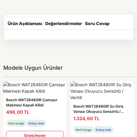
Ürün Açıklaması
Değerlendirmeler
Soru Cevap
Modele Uygun Ürünler
Bosch WAT28480IR Çamaşır
Makinesi Kapak Kilidi
Bosch WAT28480IR Su Giriş
496,00 TL
Vanası Okuyucu Sensörlü /
Ventili
1.324,60 TL
Hızlı kargo
Kolay iade
Hızlı kargo
Kolay iade
Ürünü İncele