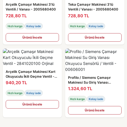
Arçelik Çamaşır Makinesi 3'lü
Teka Çamaşır Makinesi 3'lü
Ventili / Vanası - 2005680400
Ventili / Vanası - 2005680400
728,80 TL
728,80 TL
Hızlı kargo
Kolay iade
Hızlı kargo
Kolay iade
Ürünü İncele
Ürünü İncele
Arçelik Çamaşır Makinesi Kart
Okuyuculu İkili Geçme Ventil -
Profilo / Siemens Çamaşır
2841020100 Orjinal
940,20 TL
Makinesi Su Giriş Vanası
Okuyucu Sensörlü / Ventili -
1.324,60 TL
00606001
Hızlı kargo
Kolay iade
Hızlı kargo
Kolay iade
Ürünü İncele
Ürünü İncele