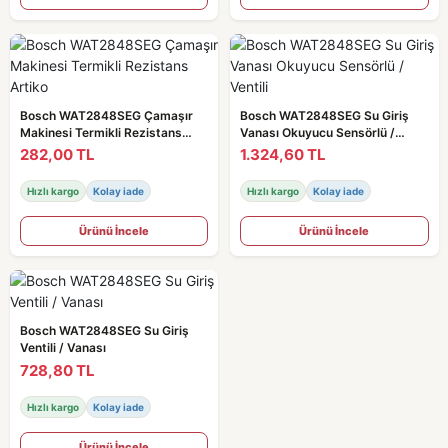
Bosch WAT2848SEG Çamaşır
Bosch WAT2848SEG Su Giriş
Makinesi Termikli Rezistans
Vanası Okuyucu Sensörlü /
Artiko
Ventili
282,00 TL
1.324,60 TL
Hızlı kargo
Kolay iade
Hızlı kargo
Kolay iade
Ürünü İncele
Ürünü İncele
Bosch WAT2848SEG Su Giriş
Ventili / Vanası
728,80 TL
Hızlı kargo
Kolay iade
Ürünü İncele