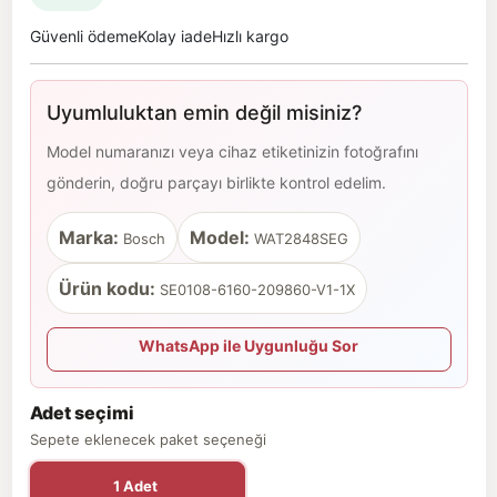
Güvenli ödeme
Kolay iade
Hızlı kargo
Uyumluluktan emin değil misiniz?
Model numaranızı veya cihaz etiketinizin fotoğrafını
gönderin, doğru parçayı birlikte kontrol edelim.
Marka:
Model:
Bosch
WAT2848SEG
Ürün kodu:
SE0108-6160-209860-V1-1X
WhatsApp ile Uygunluğu Sor
Adet seçimi
Sepete eklenecek paket seçeneği
1 Adet