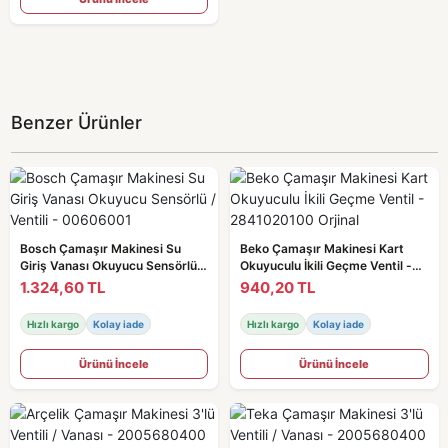
Benzer Ürünler
Bosch Çamaşır Makinesi Su
Beko Çamaşır Makinesi Kart
Giriş Vanası Okuyucu Sensörlü /
Okuyuculu İkili Geçme Ventil -
Ventili - 00606001
2841020100 Orjinal
1.324,60 TL
940,20 TL
Hızlı kargo
Kolay iade
Hızlı kargo
Kolay iade
Ürünü İncele
Ürünü İncele