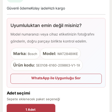
Güvenli ödeme
Kolay iade
Hızlı kargo
Uyumluluktan emin değil misiniz?
Model numaranızı veya cihaz etiketinizin fotoğrafını
gönderin, doğru parçayı birlikte kontrol edelim.
Marka:
Model:
Bosch
WAT2848XKE
Ürün kodu:
SE0108-6160-209863-V1-1X
WhatsApp ile Uygunluğu Sor
Adet seçimi
Sepete eklenecek paket seçeneği
1 Adet