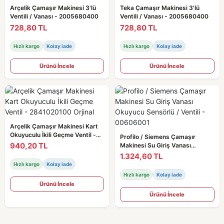
Arçelik Çamaşır Makinesi 3'lü
Teka Çamaşır Makinesi 3'lü
Ventili / Vanası - 2005680400
Ventili / Vanası - 2005680400
728,80 TL
728,80 TL
Hızlı kargo
Kolay iade
Hızlı kargo
Kolay iade
Ürünü İncele
Ürünü İncele
Arçelik Çamaşır Makinesi Kart
Okuyuculu İkili Geçme Ventil -
Profilo / Siemens Çamaşır
2841020100 Orjinal
940,20 TL
Makinesi Su Giriş Vanası
Okuyucu Sensörlü / Ventili -
1.324,60 TL
00606001
Hızlı kargo
Kolay iade
Hızlı kargo
Kolay iade
Ürünü İncele
Ürünü İncele