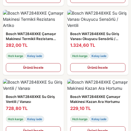
Bosch WAT2848XKE Çamaşır
Bosch WAT2848XKE Su Giriş
Makinesi Termikli Rezistans
Vanası Okuyucu Sensörlü /
Artiko
Ventili
282,00 TL
1.324,60 TL
Hızlı kargo
Kolay iade
Hızlı kargo
Kolay iade
Ürünü İncele
Ürünü İncele
Bosch WAT2848XKE Su Giriş
Bosch WAT2848XKE Çamaşır
Ventili / Vanası
Makinesi Kazan Ara Hortumu
728,80 TL
229,10 TL
Hızlı kargo
Kolay iade
Hızlı kargo
Kolay iade
Ürünü İncele
Ürünü İncele