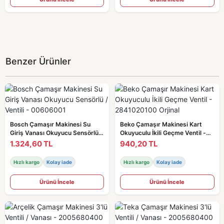
Benzer Ürünler
Bosch Çamaşır Makinesi Su
Beko Çamaşır Makinesi Kart
Giriş Vanası Okuyucu Sensörlü /
Okuyuculu İkili Geçme Ventil -
Ventili - 00606001
2841020100 Orjinal
1.324,60 TL
940,20 TL
Hızlı kargo
Kolay iade
Hızlı kargo
Kolay iade
Ürünü İncele
Ürünü İncele