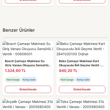
Benzer Ürünler
Bosch Çamaşır Makinesi Su
Beko Çamaşır Makinesi Kart
Giriş Vanası Okuyucu Sensörlü /
Okuyuculu İkili Geçme Ventil -
Ventili - 00606001
2841020100 Orjinal
1.324,60 TL
940,20 TL
Hızlı kargo
Kolay iade
Hızlı kargo
Kolay iade
Ürünü İncele
Ürünü İncele