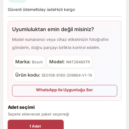
Güvenli ödeme
Kolay iade
Hızlı kargo
Uyumluluktan emin değil misiniz?
Model numaranızı veya cihaz etiketinizin fotoğrafını
gönderin, doğru parçayı birlikte kontrol edelim.
Marka:
Model:
Bosch
WAT2848XTR
Ürün kodu:
SE0108-6160-209864-V1-1X
WhatsApp ile Uygunluğu Sor
Adet seçimi
Sepete eklenecek paket seçeneği
1 Adet