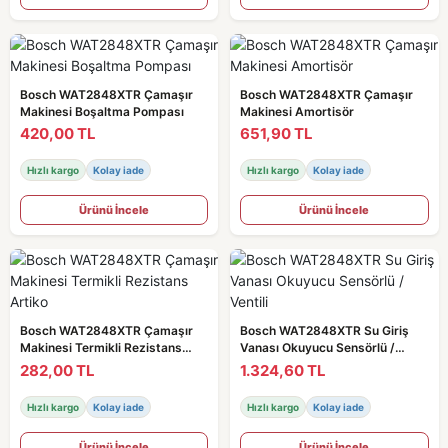
Bosch WAT2848XTR Çamaşır
Bosch WAT2848XTR Çamaşır
Makinesi Boşaltma Pompası
Makinesi Amortisör
420,00 TL
651,90 TL
Hızlı kargo
Kolay iade
Hızlı kargo
Kolay iade
Ürünü İncele
Ürünü İncele
Bosch WAT2848XTR Çamaşır
Bosch WAT2848XTR Su Giriş
Makinesi Termikli Rezistans
Vanası Okuyucu Sensörlü /
Artiko
Ventili
282,00 TL
1.324,60 TL
Hızlı kargo
Kolay iade
Hızlı kargo
Kolay iade
Ürünü İncele
Ürünü İncele