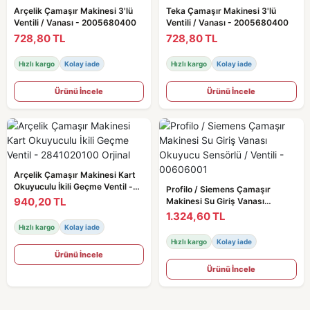
Arçelik Çamaşır Makinesi 3'lü
Teka Çamaşır Makinesi 3'lü
Ventili / Vanası - 2005680400
Ventili / Vanası - 2005680400
728,80 TL
728,80 TL
Hızlı kargo
Kolay iade
Hızlı kargo
Kolay iade
Ürünü İncele
Ürünü İncele
Arçelik Çamaşır Makinesi Kart
Okuyuculu İkili Geçme Ventil -
Profilo / Siemens Çamaşır
2841020100 Orjinal
940,20 TL
Makinesi Su Giriş Vanası
Okuyucu Sensörlü / Ventili -
1.324,60 TL
00606001
Hızlı kargo
Kolay iade
Hızlı kargo
Kolay iade
Ürünü İncele
Ürünü İncele