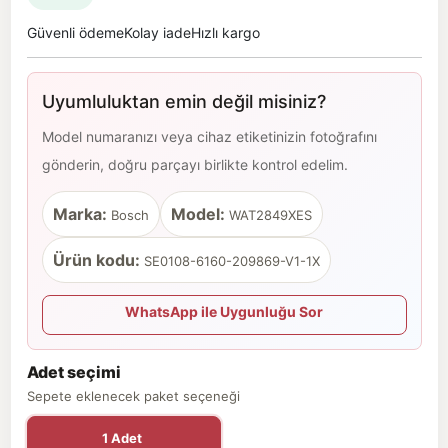
Güvenli ödeme
Kolay iade
Hızlı kargo
Uyumluluktan emin değil misiniz?
Model numaranızı veya cihaz etiketinizin fotoğrafını
gönderin, doğru parçayı birlikte kontrol edelim.
Marka:
Model:
Bosch
WAT2849XES
Ürün kodu:
SE0108-6160-209869-V1-1X
WhatsApp ile Uygunluğu Sor
Adet seçimi
Sepete eklenecek paket seçeneği
1 Adet