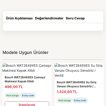
Ürün Açıklaması
Değerlendirmeler
Soru Cevap
Modele Uygun Ürünler
Bosch WAT2849XES Çamaşır
Makinesi Kapak Kilidi
Bosch WAT2849XES Su Giriş
496,00 TL
Vanası Okuyucu Sensörlü /
Ventili
1.324,60 TL
Hızlı kargo
Kolay iade
Hızlı kargo
Kolay iade
Ürünü İncele