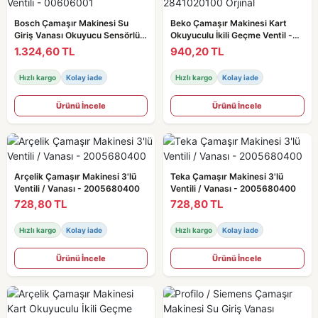
Bosch Çamaşır Makinesi Su
Beko Çamaşır Makinesi Kart
Giriş Vanası Okuyucu Sensörlü /
Okuyuculu İkili Geçme Ventil -
Ventili - 00606001
2841020100 Orjinal
1.324,60 TL
940,20 TL
Hızlı kargo
Kolay iade
Hızlı kargo
Kolay iade
Ürünü İncele
Ürünü İncele
Arçelik Çamaşır Makinesi 3'lü
Teka Çamaşır Makinesi 3'lü
Ventili / Vanası - 2005680400
Ventili / Vanası - 2005680400
728,80 TL
728,80 TL
Hızlı kargo
Kolay iade
Hızlı kargo
Kolay iade
Ürünü İncele
Ürünü İncele