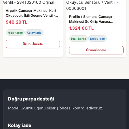
Arçelik Çamaşır Makinesi Kart
Okuyuculu İkili Geçme Ventil -
Profilo / Siemens Çamaşır
2841020100 Orjinal
940,20 TL
Makinesi Su Giriş Vanası
Okuyucu Sensörlü / Ventili -
1.324,60 TL
00606001
Hızlı kargo
Kolay iade
Hızlı kargo
Kolay iade
Ürünü İncele
Ürünü İncele
Doğru parça desteği
Model uyumluluğunu sipariş öncesi kontrol ediyoruz.
Kolay iade