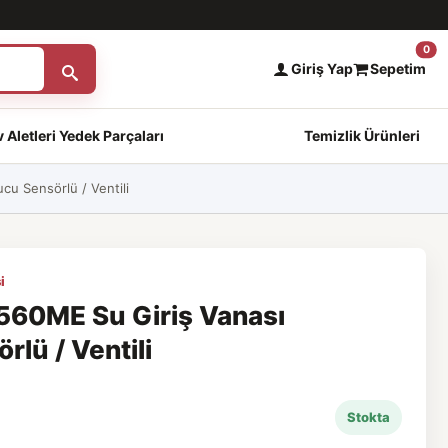
0
Giriş Yap
Sepetim
 Aletleri Yedek Parçaları
Temizlik Ürünleri
u Sensörlü / Ventili
i
60ME Su Giriş Vanası
lü / Ventili
Stokta