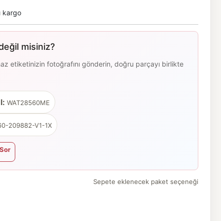
ı kargo
eğil misiniz?
 etiketinizin fotoğrafını gönderin, doğru parçayı birlikte
l:
WAT28560ME
0-209882-V1-1X
Sor
Sepete eklenecek paket seçeneği