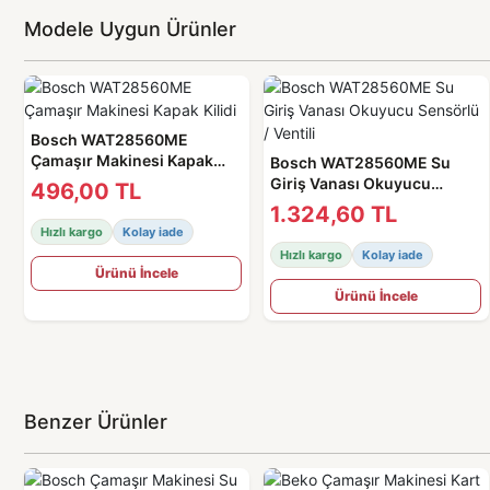
Modele Uygun Ürünler
Bosch WAT28560ME
Çamaşır Makinesi Kapak
Bosch WAT28560ME Su
Kilidi
Giriş Vanası Okuyucu
496,00 TL
Sensörlü / Ventili
1.324,60 TL
Hızlı kargo
Kolay iade
Hızlı kargo
Kolay iade
Ürünü İncele
Ürünü İncele
Benzer Ürünler