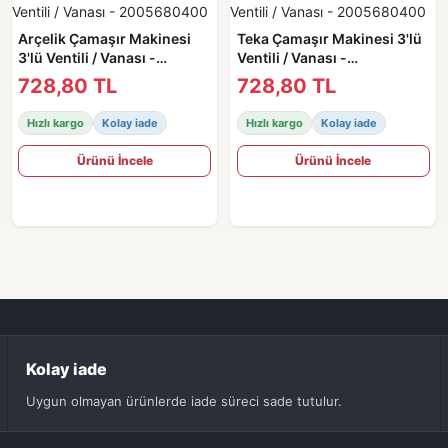
Arçelik Çamaşır Makinesi
Teka Çamaşır Makinesi 3'lü
3'lü Ventili / Vanası -
Ventili / Vanası -
2005680400
2005680400
728,80 TL
728,80 TL
Hızlı kargo
Kolay iade
Hızlı kargo
Kolay iade
Ürünü İncele
Ürünü İncele
Kolay iade
Uygun olmayan ürünlerde iade süreci sade tutulur.