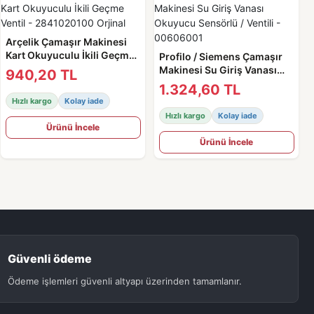
Arçelik Çamaşır Makinesi
Kart Okuyuculu İkili Geçme
Profilo / Siemens Çamaşır
Ventil - 2841020100 Orjinal
Makinesi Su Giriş Vanası
940,20 TL
Okuyucu Sensörlü / Ventili -
1.324,60 TL
00606001
Hızlı kargo
Kolay iade
Hızlı kargo
Kolay iade
Ürünü İncele
Ürünü İncele
Güvenli ödeme
Ödeme işlemleri güvenli altyapı üzerinden tamamlanır.