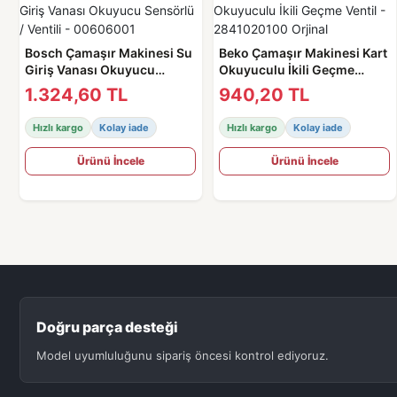
Bosch Çamaşır Makinesi Su
Beko Çamaşır Makinesi Kart
Giriş Vanası Okuyucu
Okuyuculu İkili Geçme
Sensörlü / Ventili -
Ventil - 2841020100 Orjinal
1.324,60 TL
940,20 TL
00606001
Hızlı kargo
Kolay iade
Hızlı kargo
Kolay iade
Ürünü İncele
Ürünü İncele
Doğru parça desteği
Model uyumluluğunu sipariş öncesi kontrol ediyoruz.