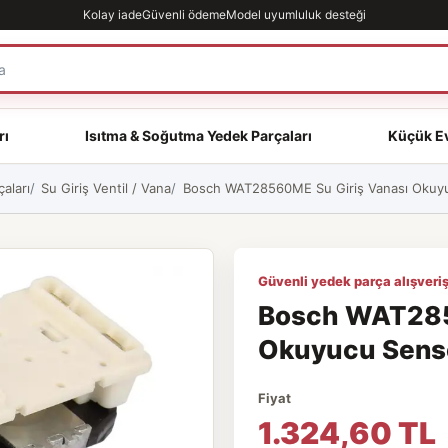
Kolay iade
Güvenli ödeme
Model uyumluluk desteği
rı
Isıtma & Soğutma Yedek Parçaları
Küçük Ev
aları
Su Giriş Ventil / Vana
Bosch WAT28560ME Su Giriş Vanası Okuyuc
Güvenli yedek parça alışveriş
Bosch WAT285
Okuyucu Sensör
Fiyat
1.324,60 TL