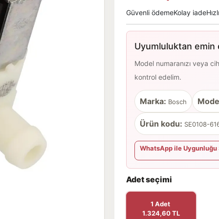
Güvenli ödeme
Kolay iade
Hızl
Uyumluluktan emin d
Model numaranızı veya cihaz
kontrol edelim.
Marka:
Mode
Bosch
Ürün kodu:
SE0108-616
WhatsApp ile Uygunluğu 
Adet seçimi
1 Adet
1.324,60 TL