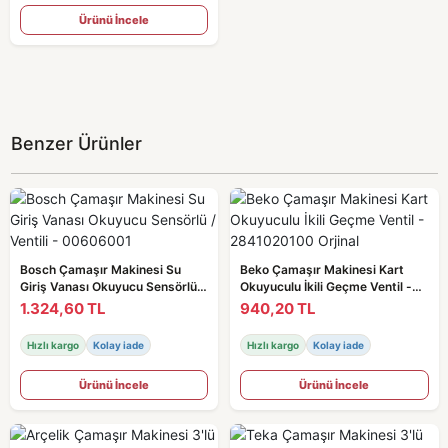
Ürünü İncele
Benzer Ürünler
Bosch Çamaşır Makinesi Su
Beko Çamaşır Makinesi Kart
Giriş Vanası Okuyucu Sensörlü /
Okuyuculu İkili Geçme Ventil -
Ventili - 00606001
2841020100 Orjinal
1.324,60 TL
940,20 TL
Hızlı kargo
Kolay iade
Hızlı kargo
Kolay iade
Ürünü İncele
Ürünü İncele