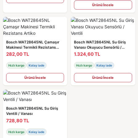
Ürünü İncele
Bosch WAT28645NL Çamaşır
Bosch WAT28645NL Su Giriş
Makinesi Termikli Rezistans
Vanası Okuyucu Sensörlü /
Artiko
Ventili
282,00 TL
1.324,60 TL
Hızlı kargo
Kolay iade
Hızlı kargo
Kolay iade
Ürünü İncele
Ürünü İncele
Bosch WAT28645NL Su Giriş
Ventili / Vanası
728,80 TL
Hızlı kargo
Kolay iade