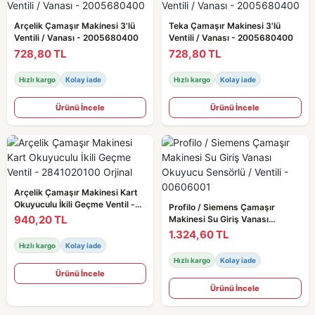
Arçelik Çamaşır Makinesi 3'lü
Teka Çamaşır Makinesi 3'lü
Ventili / Vanası - 2005680400
Ventili / Vanası - 2005680400
728,80 TL
728,80 TL
Hızlı kargo
Kolay iade
Hızlı kargo
Kolay iade
Ürünü İncele
Ürünü İncele
Arçelik Çamaşır Makinesi Kart
Okuyuculu İkili Geçme Ventil -
Profilo / Siemens Çamaşır
2841020100 Orjinal
940,20 TL
Makinesi Su Giriş Vanası
Okuyucu Sensörlü / Ventili -
1.324,60 TL
00606001
Hızlı kargo
Kolay iade
Hızlı kargo
Kolay iade
Ürünü İncele
Ürünü İncele