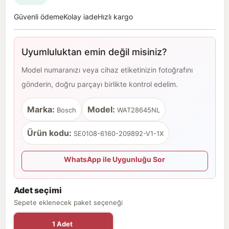
Güvenli ödeme
Kolay iade
Hızlı kargo
Uyumluluktan emin değil misiniz?
Model numaranızı veya cihaz etiketinizin fotoğrafını
gönderin, doğru parçayı birlikte kontrol edelim.
Marka:
Model:
Bosch
WAT28645NL
Ürün kodu:
SE0108-6160-209892-V1-1X
WhatsApp ile Uygunluğu Sor
Adet seçimi
Sepete eklenecek paket seçeneği
1 Adet