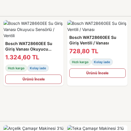
Bosch WAT28660EE Su
Giriş Ventili / Vanası
Bosch WAT28660EE Su
Giriş Vanası Okuyucu
728,80 TL
Sensörlü / Ventili
1.324,60 TL
Hızlı kargo
Kolay iade
Hızlı kargo
Kolay iade
Ürünü İncele
Ürünü İncele