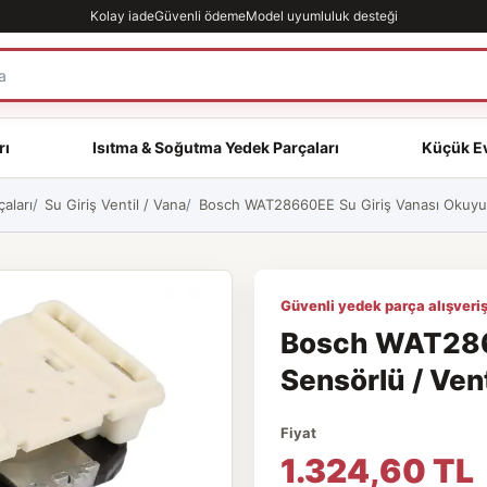
Kolay iade
Güvenli ödeme
Model uyumluluk desteği
rı
Isıtma & Soğutma Yedek Parçaları
Küçük Ev
aları
Su Giriş Ventil / Vana
Bosch WAT28660EE Su Giriş Vanası Okuyucu
Güvenli yedek parça alışveriş
Bosch WAT286
Sensörlü / Vent
Fiyat
1.324,60 TL