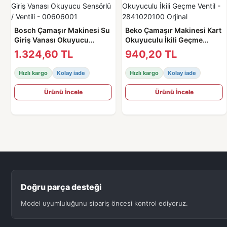
Bosch Çamaşır Makinesi Su
Beko Çamaşır Makinesi Kart
Giriş Vanası Okuyucu
Okuyuculu İkili Geçme
Sensörlü / Ventili -
Ventil - 2841020100 Orjinal
1.324,60 TL
940,20 TL
00606001
Hızlı kargo
Kolay iade
Hızlı kargo
Kolay iade
Ürünü İncele
Ürünü İncele
Doğru parça desteği
Model uyumluluğunu sipariş öncesi kontrol ediyoruz.