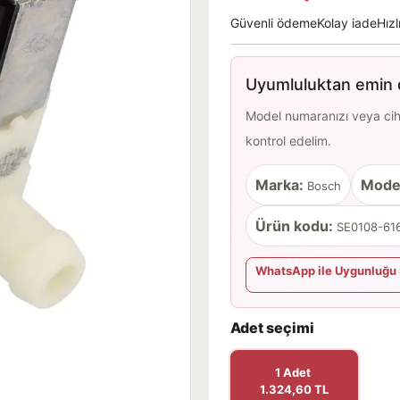
Güvenli ödeme
Kolay iade
Hızl
Uyumluluktan emin d
Model numaranızı veya cihaz
kontrol edelim.
Marka:
Mode
Bosch
Ürün kodu:
SE0108-616
WhatsApp ile Uygunluğu 
Adet seçimi
1 Adet
1.324,60 TL