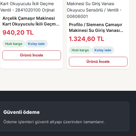
Arçelik Çamaşır Makinesi
Kart Okuyuculu İkili Geçme
Profilo / Siemens Çamaşır
Ventil - 2841020100 Orjinal
Makinesi Su Giriş Vanası
940,20 TL
Okuyucu Sensörlü / Ventili -
1.324,60 TL
00606001
Hızlı kargo
Kolay iade
Hızlı kargo
Kolay iade
Ürünü İncele
Ürünü İncele
Güvenli ödeme
Ödeme işlemleri güvenli altyapı üzerinden tamamlanır.