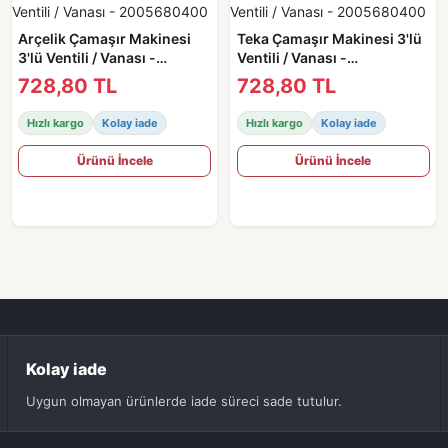
Arçelik Çamaşır Makinesi
Teka Çamaşır Makinesi 3'lü
3'lü Ventili / Vanası -
Ventili / Vanası -
2005680400
2005680400
728,80 TL
728,80 TL
Hızlı kargo
Kolay iade
Hızlı kargo
Kolay iade
Ürünü İncele
Ürünü İncele
Kolay iade
Uygun olmayan ürünlerde iade süreci sade tutulur.