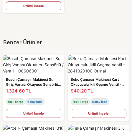
Ürünü İncele
Benzer Ürünler
Bosch Çamaşır Makinesi Su
Beko Çamaşır Makinesi Kart
Giriş Vanası Okuyucu Sensörlü /
Okuyuculu İkili Geçme Ventil -
Ventili - 00606001
2841020100 Orjinal
1.324,60 TL
940,20 TL
Hızlı kargo
Kolay iade
Hızlı kargo
Kolay iade
Ürünü İncele
Ürünü İncele