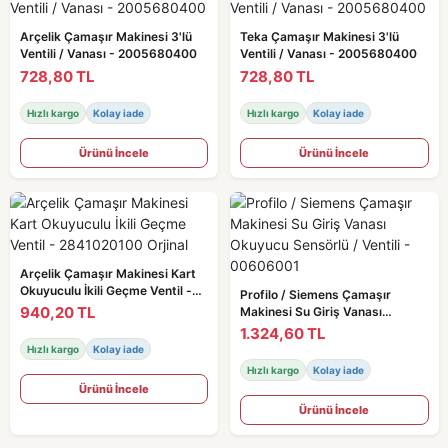
Arçelik Çamaşır Makinesi 3'lü
Teka Çamaşır Makinesi 3'lü
Ventili / Vanası - 2005680400
Ventili / Vanası - 2005680400
728,80 TL
728,80 TL
Hızlı kargo
Kolay iade
Hızlı kargo
Kolay iade
Ürünü İncele
Ürünü İncele
Arçelik Çamaşır Makinesi Kart
Okuyuculu İkili Geçme Ventil -
Profilo / Siemens Çamaşır
2841020100 Orjinal
940,20 TL
Makinesi Su Giriş Vanası
Okuyucu Sensörlü / Ventili -
1.324,60 TL
00606001
Hızlı kargo
Kolay iade
Hızlı kargo
Kolay iade
Ürünü İncele
Ürünü İncele