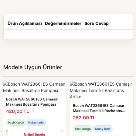
Ürün Açıklaması
Değerlendirmeler
Soru Cevap
Modele Uygun Ürünler
Bosch WAT28661ES Çamaşır
Makinesi Boşaltma Pompası
Bosch WAT28661ES Çamaşır
420,00 TL
Makinesi Termikli Rezistans
Artiko
282,00 TL
Hızlı kargo
Kolay iade
Hızlı kargo
Kolay iade
Ürünü İncele