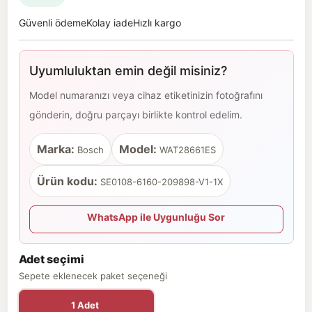
Güvenli ödeme
Kolay iade
Hızlı kargo
Uyumluluktan emin değil misiniz?
Model numaranızı veya cihaz etiketinizin fotoğrafını
gönderin, doğru parçayı birlikte kontrol edelim.
Marka:
Model:
Bosch
WAT28661ES
Ürün kodu:
SE0108-6160-209898-V1-1X
WhatsApp ile Uygunluğu Sor
Adet seçimi
Sepete eklenecek paket seçeneği
1 Adet