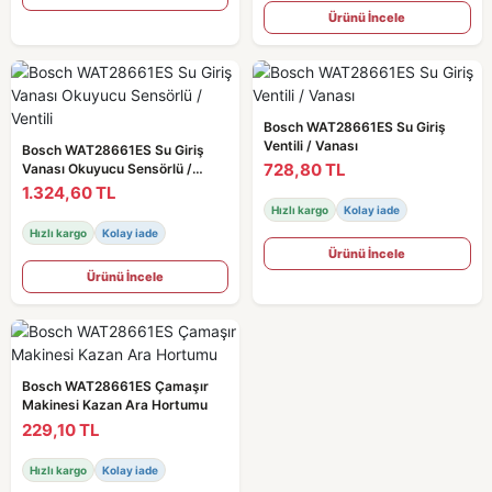
Ürünü İncele
Bosch WAT28661ES Su Giriş
Ventili / Vanası
Bosch WAT28661ES Su Giriş
728,80 TL
Vanası Okuyucu Sensörlü /
Ventili
1.324,60 TL
Hızlı kargo
Kolay iade
Hızlı kargo
Kolay iade
Ürünü İncele
Ürünü İncele
Bosch WAT28661ES Çamaşır
Makinesi Kazan Ara Hortumu
229,10 TL
Hızlı kargo
Kolay iade