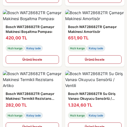
Bosch WAT28682TR Çamaşır
Bosch WAT28682TR Çamaşır
Makinesi Boşaltma Pompası
Makinesi Amortisör
420,00 TL
651,90 TL
Hızlı kargo
Kolay iade
Hızlı kargo
Kolay iade
Ürünü İncele
Ürünü İncele
Bosch WAT28682TR Çamaşır
Bosch WAT28682TR Su Giriş
Makinesi Termikli Rezistans
Vanası Okuyucu Sensörlü /
Artiko
Ventili
282,00 TL
1.324,60 TL
Hızlı kargo
Kolay iade
Hızlı kargo
Kolay iade
Ürünü İncele
Ürünü İncele