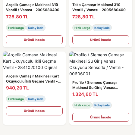
Arçelik Çamaşır Makinesi 3'lü
Teka Çamaşır Makinesi 3'lü
Ventili / Vanası - 2005680400
Ventili / Vanası - 2005680400
728,80 TL
728,80 TL
Hızlı kargo
Kolay iade
Hızlı kargo
Kolay iade
Ürünü İncele
Ürünü İncele
Arçelik Çamaşır Makinesi Kart
Okuyuculu İkili Geçme Ventil -
Profilo / Siemens Çamaşır
2841020100 Orjinal
940,20 TL
Makinesi Su Giriş Vanası
Okuyucu Sensörlü / Ventili -
1.324,60 TL
00606001
Hızlı kargo
Kolay iade
Hızlı kargo
Kolay iade
Ürünü İncele
Ürünü İncele