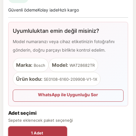
Güvenli ödeme
Kolay iade
Hızlı kargo
Uyumluluktan emin değil misiniz?
Model numaranızı veya cihaz etiketinizin fotoğrafını
gönderin, doğru parçayı birlikte kontrol edelim.
Marka:
Model:
Bosch
WAT28682TR
Ürün kodu:
SE0108-6160-209908-V1-1X
WhatsApp ile Uygunluğu Sor
Adet seçimi
Sepete eklenecek paket seçeneği
1 Adet