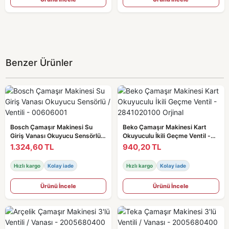
Benzer Ürünler
Bosch Çamaşır Makinesi Su
Beko Çamaşır Makinesi Kart
Giriş Vanası Okuyucu Sensörlü /
Okuyuculu İkili Geçme Ventil -
Ventili - 00606001
2841020100 Orjinal
1.324,60 TL
940,20 TL
Hızlı kargo
Kolay iade
Hızlı kargo
Kolay iade
Ürünü İncele
Ürünü İncele