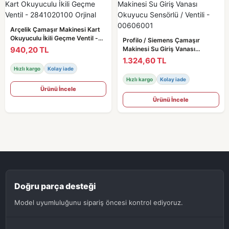
Arçelik Çamaşır Makinesi Kart
Okuyuculu İkili Geçme Ventil -
Profilo / Siemens Çamaşır
2841020100 Orjinal
940,20 TL
Makinesi Su Giriş Vanası
Okuyucu Sensörlü / Ventili -
1.324,60 TL
00606001
Hızlı kargo
Kolay iade
Hızlı kargo
Kolay iade
Ürünü İncele
Ürünü İncele
Doğru parça desteği
Model uyumluluğunu sipariş öncesi kontrol ediyoruz.