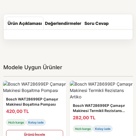
Ürün Açıklaması
Değerlendirmeler
Soru Cevap
Modele Uygun Ürünler
Bosch WAT28699EP Çamaşır
Makinesi Boşaltma Pompası
Bosch WAT28699EP Çamaşır
420,00 TL
Makinesi Termikli Rezistans
Artiko
282,00 TL
Hızlı kargo
Kolay iade
Hızlı kargo
Kolay iade
Ürünü İncele