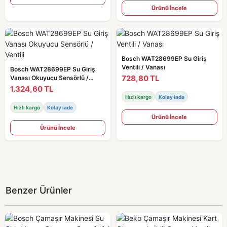
Ürünü İncele
Bosch WAT28699EP Su Giriş
Ventili / Vanası
Bosch WAT28699EP Su Giriş
728,80 TL
Vanası Okuyucu Sensörlü /
Ventili
1.324,60 TL
Hızlı kargo
Kolay iade
Hızlı kargo
Kolay iade
Ürünü İncele
Ürünü İncele
Benzer Ürünler