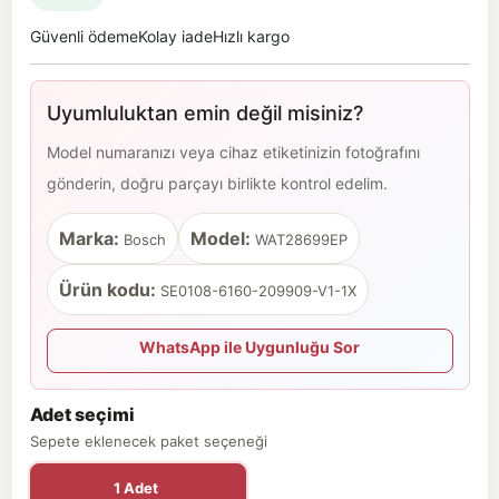
Güvenli ödeme
Kolay iade
Hızlı kargo
Uyumluluktan emin değil misiniz?
Model numaranızı veya cihaz etiketinizin fotoğrafını
gönderin, doğru parçayı birlikte kontrol edelim.
Marka:
Model:
Bosch
WAT28699EP
Ürün kodu:
SE0108-6160-209909-V1-1X
WhatsApp ile Uygunluğu Sor
Adet seçimi
Sepete eklenecek paket seçeneği
1 Adet