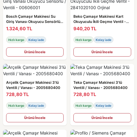
Bosch Çamaşır Makinesi Su
Beko Çamaşır Makinesi Kart
Giriş Vanası Okuyucu Sensörlü /
Okuyuculu İkili Geçme Ventil -
Ventili - 00606001
2841020100 Orjinal
1.324,60 TL
940,20 TL
Hızlı kargo
Kolay iade
Hızlı kargo
Kolay iade
Ürünü İncele
Ürünü İncele
Arçelik Çamaşır Makinesi 3'lü
Teka Çamaşır Makinesi 3'lü
Ventili / Vanası - 2005680400
Ventili / Vanası - 2005680400
728,80 TL
728,80 TL
Hızlı kargo
Kolay iade
Hızlı kargo
Kolay iade
Ürünü İncele
Ürünü İncele