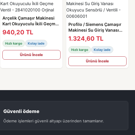
Arçelik Çamaşır Makinesi
Kart Okuyuculu İkili Geçme
Profilo / Siemens Çamaşır
Ventil - 2841020100 Orjinal
Makinesi Su Giriş Vanası
940,20 TL
Okuyucu Sensörlü / Ventili -
1.324,60 TL
00606001
Hızlı kargo
Kolay iade
Hızlı kargo
Kolay iade
Ürünü İncele
Ürünü İncele
Güvenli ödeme
Ödeme işlemleri güvenli altyapı üzerinden tamamlanır.