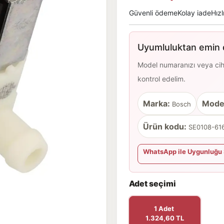
Güvenli ödeme
Kolay iade
Hızl
Uyumluluktan emin d
Model numaranızı veya cihaz
kontrol edelim.
Marka:
Mode
Bosch
Ürün kodu:
SE0108-616
WhatsApp ile Uygunluğu 
Adet seçimi
1 Adet
1.324,60 TL