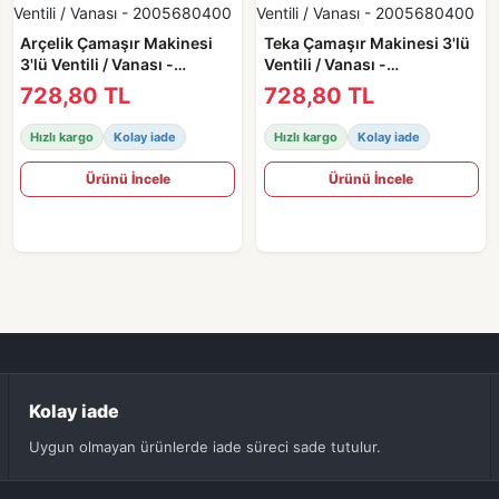
Arçelik Çamaşır Makinesi
Teka Çamaşır Makinesi 3'lü
3'lü Ventili / Vanası -
Ventili / Vanası -
2005680400
2005680400
728,80 TL
728,80 TL
Hızlı kargo
Kolay iade
Hızlı kargo
Kolay iade
Ürünü İncele
Ürünü İncele
Kolay iade
Uygun olmayan ürünlerde iade süreci sade tutulur.