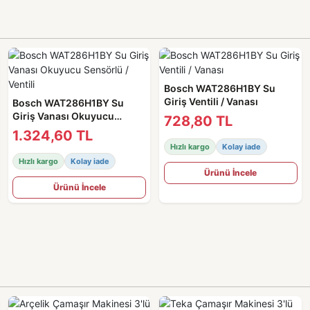
Bosch WAT286H1BY Su
Giriş Ventili / Vanası
Bosch WAT286H1BY Su
Giriş Vanası Okuyucu
728,80 TL
Sensörlü / Ventili
1.324,60 TL
Hızlı kargo
Kolay iade
Hızlı kargo
Kolay iade
Ürünü İncele
Ürünü İncele