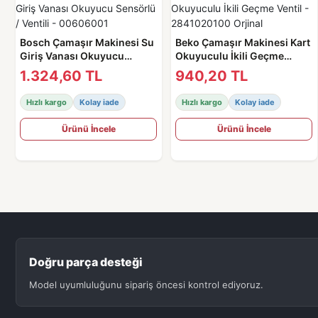
Bosch Çamaşır Makinesi Su
Beko Çamaşır Makinesi Kart
Giriş Vanası Okuyucu
Okuyuculu İkili Geçme
Sensörlü / Ventili -
Ventil - 2841020100 Orjinal
1.324,60 TL
940,20 TL
00606001
Hızlı kargo
Kolay iade
Hızlı kargo
Kolay iade
Ürünü İncele
Ürünü İncele
Doğru parça desteği
Model uyumluluğunu sipariş öncesi kontrol ediyoruz.