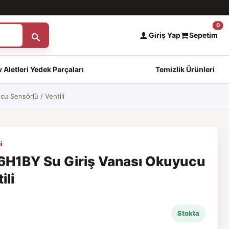
0
Giriş Yap
Sepetim
 Aletleri Yedek Parçaları
Temizlik Ürünleri
 Sensörlü / Ventili
i
H1BY Su Giriş Vanası Okuyucu
ili
Stokta