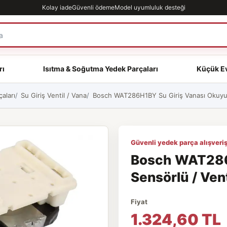
Kolay iade
Güvenli ödeme
Model uyumluluk desteği
rı
Isıtma & Soğutma Yedek Parçaları
Küçük Ev
aları
Su Giriş Ventil / Vana
Bosch WAT286H1BY Su Giriş Vanası Okuyucu
Güvenli yedek parça alışveriş
Bosch WAT286
Sensörlü / Vent
Fiyat
1.324,60 TL