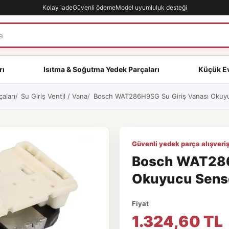
Kolay iade
Güvenli ödeme
Model uyumluluk desteği
rı
Isıtma & Soğutma Yedek Parçaları
Küçük Ev
aları
Su Giriş Ventil / Vana
Bosch WAT286H9SG Su Giriş Vanası Okuyuc
Güvenli yedek parça alışveriş
Bosch WAT286
Okuyucu Sensör
Fiyat
1.324,60 TL