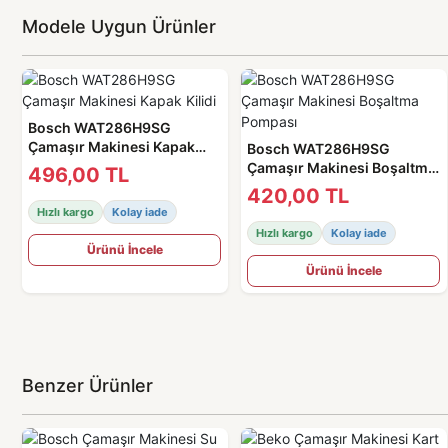
Modele Uygun Ürünler
Bosch WAT286H9SG
Çamaşır Makinesi Kapak
Bosch WAT286H9SG
Kilidi
Çamaşır Makinesi Boşaltma
496,00 TL
Pompası
420,00 TL
Hızlı kargo
Kolay iade
Hızlı kargo
Kolay iade
Ürünü İncele
Ürünü İncele
Benzer Ürünler