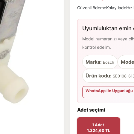
Güvenli ödeme
Kolay iade
Hızl
Uyumluluktan emin d
Model numaranızı veya cihaz
kontrol edelim.
Marka:
Mode
Bosch
Ürün kodu:
SE0108-616
WhatsApp ile Uygunluğu 
Adet seçimi
1 Adet
1.324,60 TL