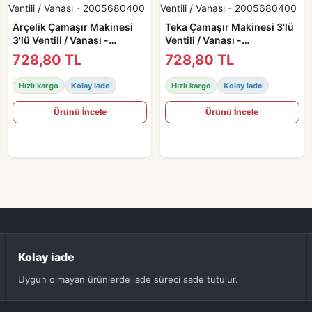
Arçelik Çamaşır Makinesi
Teka Çamaşır Makinesi 3'lü
3'lü Ventili / Vanası -
Ventili / Vanası -
2005680400
2005680400
728,80 TL
728,80 TL
Hızlı kargo
Kolay iade
Hızlı kargo
Kolay iade
Ürünü İncele
Ürünü İncele
Kolay iade
Uygun olmayan ürünlerde iade süreci sade tutulur.