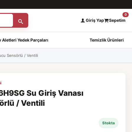
0
Giriş Yap
Sepetim
 Aletleri Yedek Parçaları
Temizlik Ürünleri
u Sensörlü / Ventili
i
H9SG Su Giriş Vanası
lü / Ventili
Stokta