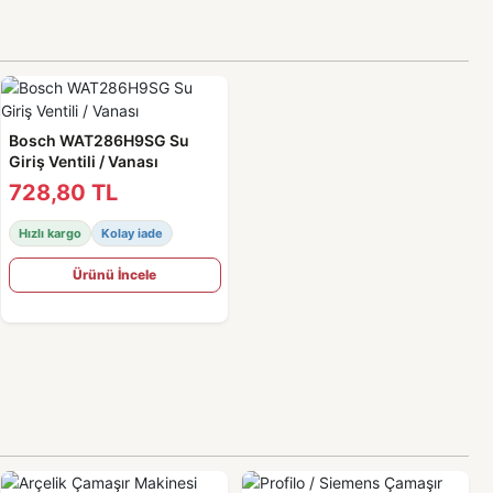
Bosch WAT286H9SG Su
Giriş Ventili / Vanası
728,80 TL
Hızlı kargo
Kolay iade
Ürünü İncele