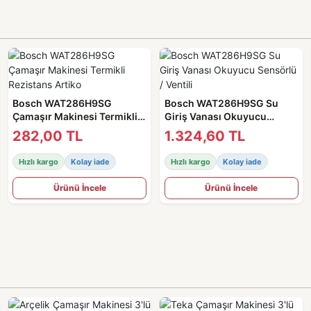
Bosch WAT286H9SG
Bosch WAT286H9SG Su
Çamaşır Makinesi Termikli
Giriş Vanası Okuyucu
Rezistans Artiko
Sensörlü / Ventili
282,00 TL
1.324,60 TL
Hızlı kargo
Kolay iade
Hızlı kargo
Kolay iade
Ürünü İncele
Ürünü İncele