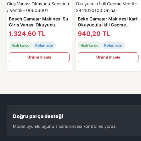
Bosch Çamaşır Makinesi Su
Beko Çamaşır Makinesi Kart
Giriş Vanası Okuyucu
Okuyuculu İkili Geçme
Sensörlü / Ventili -
Ventil - 2841020100 Orjinal
1.324,60 TL
940,20 TL
00606001
Hızlı kargo
Kolay iade
Hızlı kargo
Kolay iade
Ürünü İncele
Ürünü İncele
Doğru parça desteği
Model uyumluluğunu sipariş öncesi kontrol ediyoruz.