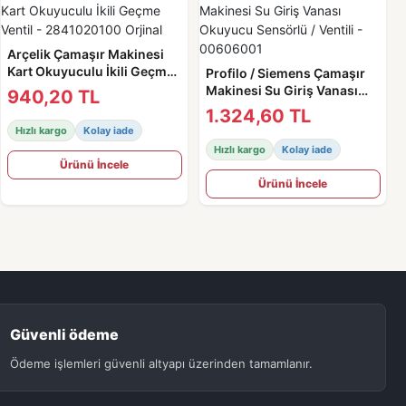
Arçelik Çamaşır Makinesi
Kart Okuyuculu İkili Geçme
Profilo / Siemens Çamaşır
Ventil - 2841020100 Orjinal
Makinesi Su Giriş Vanası
940,20 TL
Okuyucu Sensörlü / Ventili -
1.324,60 TL
00606001
Hızlı kargo
Kolay iade
Hızlı kargo
Kolay iade
Ürünü İncele
Ürünü İncele
Güvenli ödeme
Ödeme işlemleri güvenli altyapı üzerinden tamamlanır.