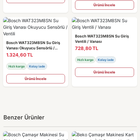
Ürünü İncele
Bosch WAT323M8SN Su Giriş
Ventili / Vanası
Bosch WAT323M8SN Su Giriş
728,80 TL
Vanası Okuyucu Sensörlü /
Ventili
1.324,60 TL
Hızlı kargo
Kolay iade
Hızlı kargo
Kolay iade
Ürünü İncele
Ürünü İncele
Benzer Ürünler