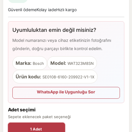
Güvenli ödeme
Kolay iade
Hızlı kargo
Uyumluluktan emin değil misiniz?
Model numaranızı veya cihaz etiketinizin fotoğrafını
gönderin, doğru parçayı birlikte kontrol edelim.
Marka:
Model:
Bosch
WAT323M8SN
Ürün kodu:
SE0108-6160-209922-V1-1X
WhatsApp ile Uygunluğu Sor
Adet seçimi
Sepete eklenecek paket seçeneği
1 Adet