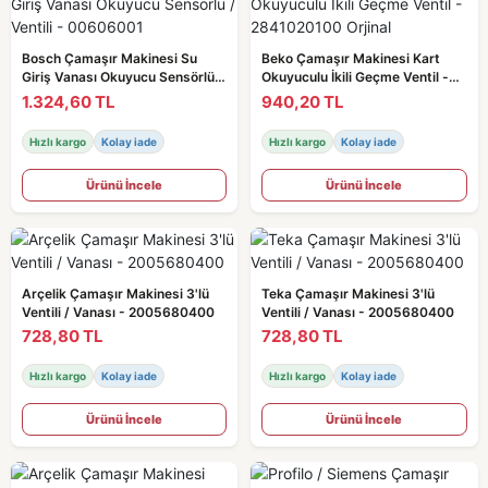
Bosch Çamaşır Makinesi Su
Beko Çamaşır Makinesi Kart
Giriş Vanası Okuyucu Sensörlü /
Okuyuculu İkili Geçme Ventil -
Ventili - 00606001
2841020100 Orjinal
1.324,60 TL
940,20 TL
Hızlı kargo
Kolay iade
Hızlı kargo
Kolay iade
Ürünü İncele
Ürünü İncele
Arçelik Çamaşır Makinesi 3'lü
Teka Çamaşır Makinesi 3'lü
Ventili / Vanası - 2005680400
Ventili / Vanası - 2005680400
728,80 TL
728,80 TL
Hızlı kargo
Kolay iade
Hızlı kargo
Kolay iade
Ürünü İncele
Ürünü İncele