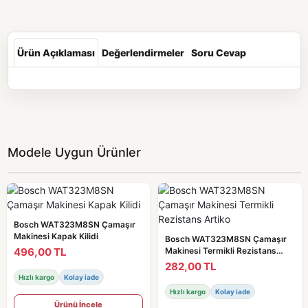
Ürün Açıklaması
Değerlendirmeler
Soru Cevap
Modele Uygun Ürünler
Bosch WAT323M8SN Çamaşır
Makinesi Kapak Kilidi
Bosch WAT323M8SN Çamaşır
496,00 TL
Makinesi Termikli Rezistans
Artiko
282,00 TL
Hızlı kargo
Kolay iade
Hızlı kargo
Kolay iade
Ürünü İncele