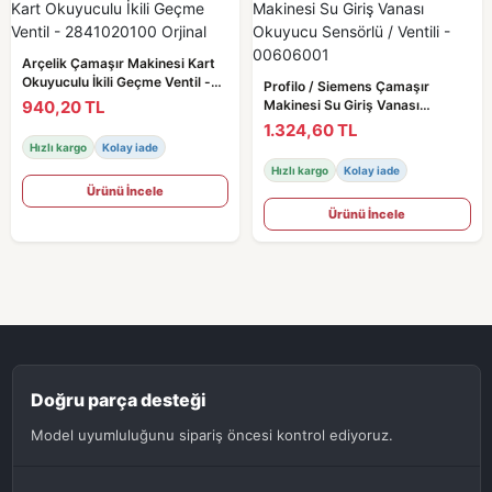
Arçelik Çamaşır Makinesi Kart
Okuyuculu İkili Geçme Ventil -
Profilo / Siemens Çamaşır
2841020100 Orjinal
940,20 TL
Makinesi Su Giriş Vanası
Okuyucu Sensörlü / Ventili -
1.324,60 TL
00606001
Hızlı kargo
Kolay iade
Hızlı kargo
Kolay iade
Ürünü İncele
Ürünü İncele
Doğru parça desteği
Model uyumluluğunu sipariş öncesi kontrol ediyoruz.