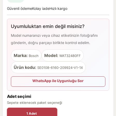
Güvenli ödeme
Kolay iade
Hızlı kargo
Uyumluluktan emin değil misiniz?
Model numaranızı veya cihaz etiketinizin fotoğrafını
gönderin, doğru parçayı birlikte kontrol edelim.
Marka:
Model:
Bosch
WAT32480FF
Ürün kodu:
SE0108-6160-209924-V1-1X
WhatsApp ile Uygunluğu Sor
Adet seçimi
Sepete eklenecek paket seçeneği
1 Adet