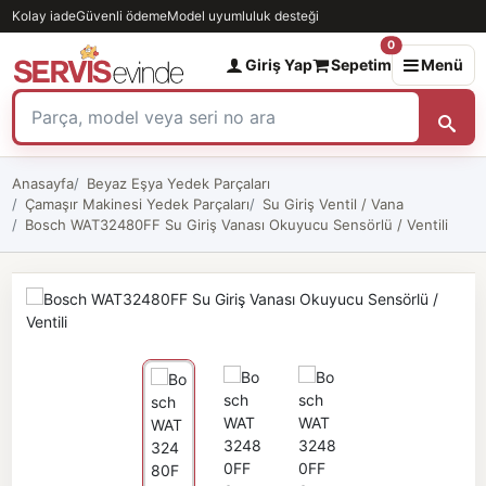
Kolay iade
Güvenli ödeme
Model uyumluluk desteği
0
Giriş Yap
Sepetim
Menü
Anasayfa
Beyaz Eşya Yedek Parçaları
Çamaşır Makinesi Yedek Parçaları
Su Giriş Ventil / Vana
Bosch WAT32480FF Su Giriş Vanası Okuyucu Sensörlü / Ventili