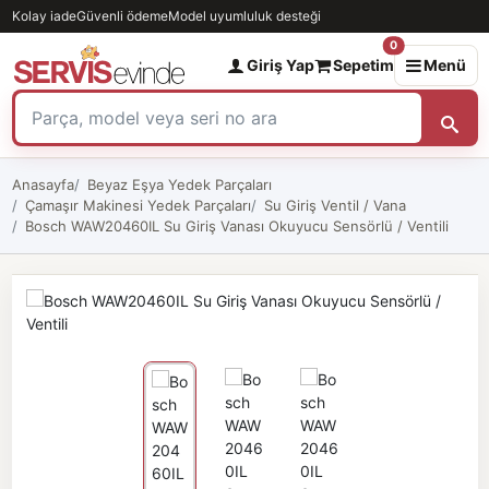
Kolay iade
Güvenli ödeme
Model uyumluluk desteği
0
Giriş Yap
Sepetim
Menü
Anasayfa
Beyaz Eşya Yedek Parçaları
Çamaşır Makinesi Yedek Parçaları
Su Giriş Ventil / Vana
Bosch WAW20460IL Su Giriş Vanası Okuyucu Sensörlü / Ventili