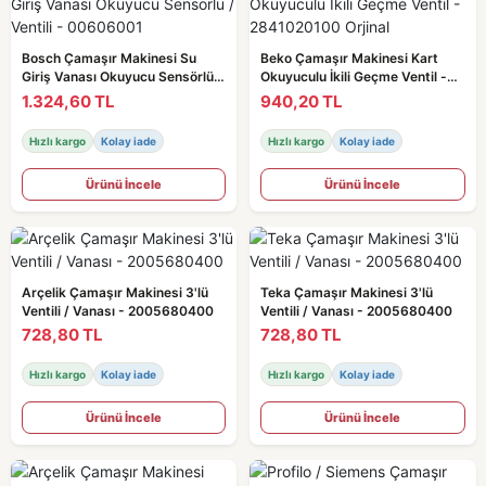
Bosch Çamaşır Makinesi Su
Beko Çamaşır Makinesi Kart
Giriş Vanası Okuyucu Sensörlü /
Okuyuculu İkili Geçme Ventil -
Ventili - 00606001
2841020100 Orjinal
1.324,60 TL
940,20 TL
Hızlı kargo
Kolay iade
Hızlı kargo
Kolay iade
Ürünü İncele
Ürünü İncele
Arçelik Çamaşır Makinesi 3'lü
Teka Çamaşır Makinesi 3'lü
Ventili / Vanası - 2005680400
Ventili / Vanası - 2005680400
728,80 TL
728,80 TL
Hızlı kargo
Kolay iade
Hızlı kargo
Kolay iade
Ürünü İncele
Ürünü İncele