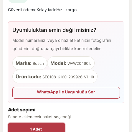
Güvenli ödeme
Kolay iade
Hızlı kargo
Uyumluluktan emin değil misiniz?
Model numaranızı veya cihaz etiketinizin fotoğrafını
gönderin, doğru parçayı birlikte kontrol edelim.
Marka:
Model:
Bosch
WAW20460IL
Ürün kodu:
SE0108-6160-209926-V1-1X
WhatsApp ile Uygunluğu Sor
Adet seçimi
Sepete eklenecek paket seçeneği
1 Adet