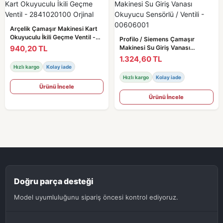
Arçelik Çamaşır Makinesi Kart
Okuyuculu İkili Geçme Ventil -
Profilo / Siemens Çamaşır
2841020100 Orjinal
940,20 TL
Makinesi Su Giriş Vanası
Okuyucu Sensörlü / Ventili -
1.324,60 TL
00606001
Hızlı kargo
Kolay iade
Hızlı kargo
Kolay iade
Ürünü İncele
Ürünü İncele
Doğru parça desteği
Model uyumluluğunu sipariş öncesi kontrol ediyoruz.