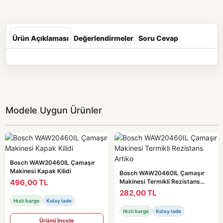
Ürün Açıklaması
Değerlendirmeler
Soru Cevap
Modele Uygun Ürünler
Bosch WAW20460IL Çamaşır
Makinesi Kapak Kilidi
Bosch WAW20460IL Çamaşır
496,00 TL
Makinesi Termikli Rezistans
Artiko
282,00 TL
Hızlı kargo
Kolay iade
Hızlı kargo
Kolay iade
Ürünü İncele