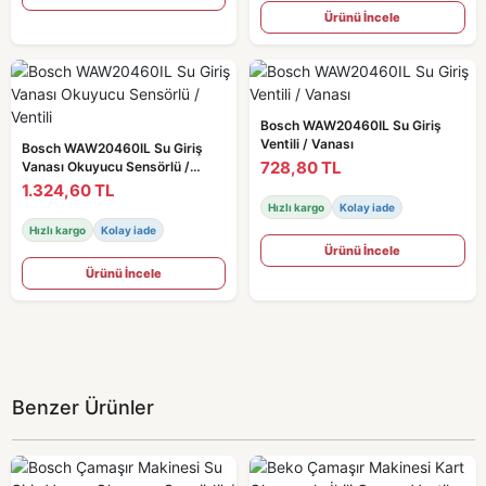
Ürünü İncele
Bosch WAW20460IL Su Giriş
Ventili / Vanası
Bosch WAW20460IL Su Giriş
728,80 TL
Vanası Okuyucu Sensörlü /
Ventili
1.324,60 TL
Hızlı kargo
Kolay iade
Hızlı kargo
Kolay iade
Ürünü İncele
Ürünü İncele
Benzer Ürünler