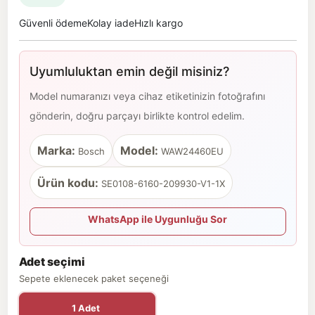
Güvenli ödeme
Kolay iade
Hızlı kargo
Uyumluluktan emin değil misiniz?
Model numaranızı veya cihaz etiketinizin fotoğrafını
gönderin, doğru parçayı birlikte kontrol edelim.
Marka:
Model:
Bosch
WAW24460EU
Ürün kodu:
SE0108-6160-209930-V1-1X
WhatsApp ile Uygunluğu Sor
Adet seçimi
Sepete eklenecek paket seçeneği
1 Adet