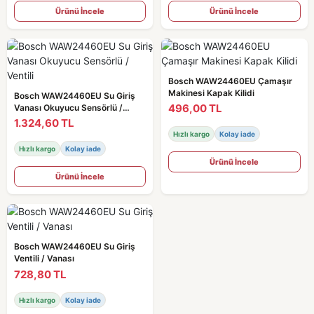
Ürünü İncele
Ürünü İncele
Bosch WAW24460EU Çamaşır
Makinesi Kapak Kilidi
Bosch WAW24460EU Su Giriş
496,00 TL
Vanası Okuyucu Sensörlü /
Ventili
1.324,60 TL
Hızlı kargo
Kolay iade
Hızlı kargo
Kolay iade
Ürünü İncele
Ürünü İncele
Bosch WAW24460EU Su Giriş
Ventili / Vanası
728,80 TL
Hızlı kargo
Kolay iade