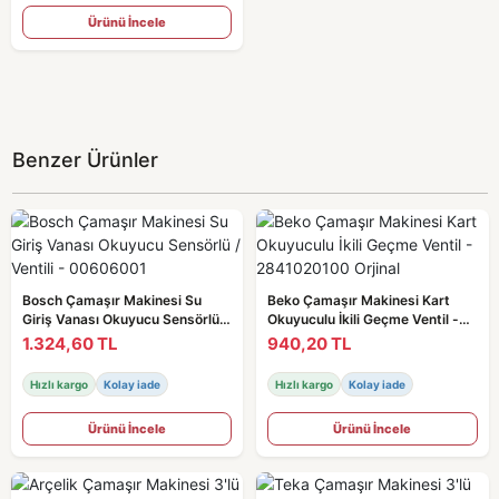
Ürünü İncele
Benzer Ürünler
Bosch Çamaşır Makinesi Su
Beko Çamaşır Makinesi Kart
Giriş Vanası Okuyucu Sensörlü /
Okuyuculu İkili Geçme Ventil -
Ventili - 00606001
2841020100 Orjinal
1.324,60 TL
940,20 TL
Hızlı kargo
Kolay iade
Hızlı kargo
Kolay iade
Ürünü İncele
Ürünü İncele