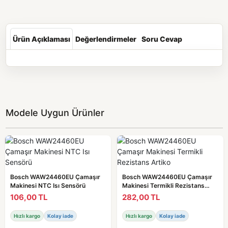
Ürün Açıklaması
Değerlendirmeler
Soru Cevap
Modele Uygun Ürünler
Bosch WAW24460EU Çamaşır
Bosch WAW24460EU Çamaşır
Makinesi NTC Isı Sensörü
Makinesi Termikli Rezistans
Artiko
106,00 TL
282,00 TL
Hızlı kargo
Kolay iade
Hızlı kargo
Kolay iade