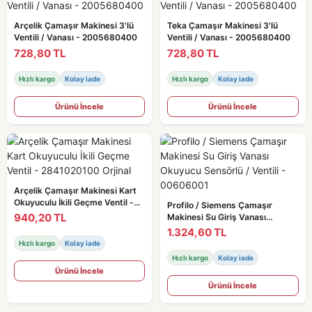
Arçelik Çamaşır Makinesi 3'lü
Teka Çamaşır Makinesi 3'lü
Ventili / Vanası - 2005680400
Ventili / Vanası - 2005680400
728,80 TL
728,80 TL
Hızlı kargo
Kolay iade
Hızlı kargo
Kolay iade
Ürünü İncele
Ürünü İncele
Arçelik Çamaşır Makinesi Kart
Okuyuculu İkili Geçme Ventil -
Profilo / Siemens Çamaşır
2841020100 Orjinal
940,20 TL
Makinesi Su Giriş Vanası
Okuyucu Sensörlü / Ventili -
1.324,60 TL
00606001
Hızlı kargo
Kolay iade
Hızlı kargo
Kolay iade
Ürünü İncele
Ürünü İncele