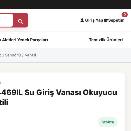
0
Giriş Yap
Sepetim
 Aletleri Yedek Parçaları
Temizlik Ürünleri
 Sensörlü / Ventili
i
69IL Su Giriş Vanası Okuyucu
ili
Stokta