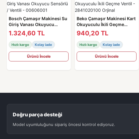
Bosch Çamaşır Makinesi Su
Beko Çamaşır Makinesi Kart
Giriş Vanası Okuyucu
Okuyuculu İkili Geçme
Sensörlü / Ventili -
Ventil - 2841020100 Orjinal
1.324,60 TL
940,20 TL
00606001
Hızlı kargo
Kolay iade
Hızlı kargo
Kolay iade
Ürünü İncele
Ürünü İncele
Doğru parça desteği
Model uyumluluğunu sipariş öncesi kontrol ediyoruz.