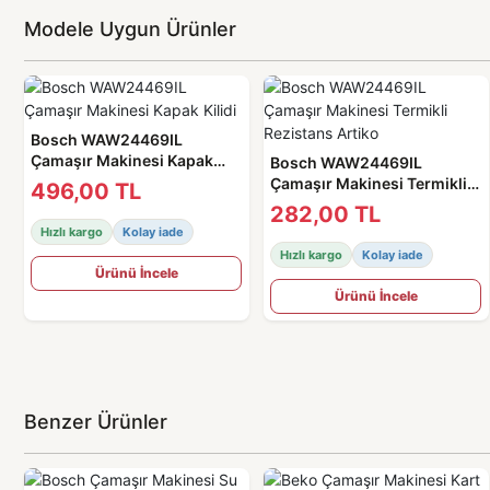
Modele Uygun Ürünler
Bosch WAW24469IL
Çamaşır Makinesi Kapak
Bosch WAW24469IL
Kilidi
Çamaşır Makinesi Termikli
496,00 TL
Rezistans Artiko
282,00 TL
Hızlı kargo
Kolay iade
Hızlı kargo
Kolay iade
Ürünü İncele
Ürünü İncele
Benzer Ürünler