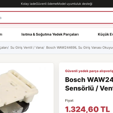
Kolay iade
Güvenli ödeme
Model uyumluluk desteği
rı
Isıtma & Soğutma Yedek Parçaları
Küçük Ev
aları
Su Giriş Ventil / Vana
Bosch WAW24469IL Su Giriş Vanası Okuyucu
Güvenli yedek parça alışveriş
Bosch WAW244
Sensörlü / Vent
Fiyat
1.324,60 TL