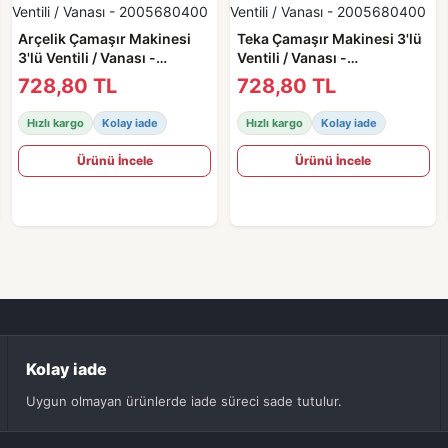
Arçelik Çamaşır Makinesi
Teka Çamaşır Makinesi 3'lü
3'lü Ventili / Vanası -
Ventili / Vanası -
2005680400
2005680400
728,80 TL
728,80 TL
Hızlı kargo
Kolay iade
Hızlı kargo
Kolay iade
Ürünü İncele
Ürünü İncele
Kolay iade
Uygun olmayan ürünlerde iade süreci sade tutulur.