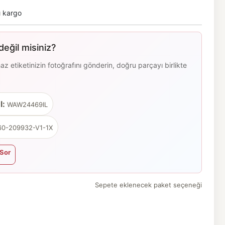
ı kargo
eğil misiniz?
 etiketinizin fotoğrafını gönderin, doğru parçayı birlikte
l:
WAW24469IL
0-209932-V1-1X
Sor
Sepete eklenecek paket seçeneği