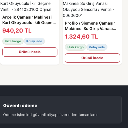
Arçelik Çamaşır Makinesi
Kart Okuyuculu İkili Geçme
Profilo / Siemens Çamaşır
Ventil - 2841020100 Orjinal
Makinesi Su Giriş Vanası
940,20 TL
Okuyucu Sensörlü / Ventili -
1.324,60 TL
00606001
Hızlı kargo
Kolay iade
Hızlı kargo
Kolay iade
Ürünü İncele
Ürünü İncele
Güvenli ödeme
Ödeme işlemleri güvenli altyapı üzerinden tamamlanır.