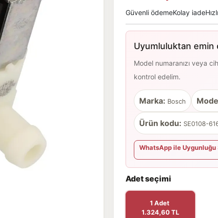
Güvenli ödeme
Kolay iade
Hızl
Uyumluluktan emin d
Model numaranızı veya cihaz
kontrol edelim.
Marka:
Mode
Bosch
Ürün kodu:
SE0108-616
WhatsApp ile Uygunluğu 
Adet seçimi
1 Adet
1.324,60 TL