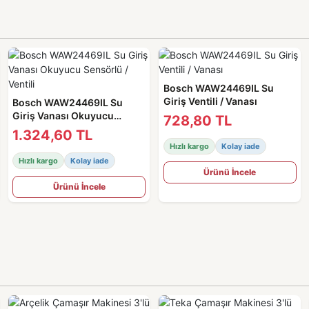
Bosch WAW24469IL Su
Giriş Ventili / Vanası
Bosch WAW24469IL Su
Giriş Vanası Okuyucu
728,80 TL
Sensörlü / Ventili
1.324,60 TL
Hızlı kargo
Kolay iade
Hızlı kargo
Kolay iade
Ürünü İncele
Ürünü İncele