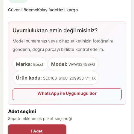
Güvenli ödeme
Kolay iade
Hızlı kargo
Uyumluluktan emin değil misiniz?
Model numaranızı veya cihaz etiketinizin fotoğrafını
gönderin, doğru parçayı birlikte kontrol edelim.
Marka:
Model:
Bosch
WAW3245BFG
Ürün kodu:
SE0108-6160-209953-V1-1X
WhatsApp ile Uygunluğu Sor
Adet seçimi
Sepete eklenecek paket seçeneği
1 Adet