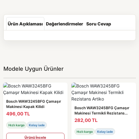
Ürün Açıklaması
Değerlendirmeler
Soru Cevap
Modele Uygun Ürünler
Bosch WAW3245BFG Çamaşır
Makinesi Kapak Kilidi
Bosch WAW3245BFG Çamaşır
496,00 TL
Makinesi Termikli Rezistans
Artiko
282,00 TL
Hızlı kargo
Kolay iade
Hızlı kargo
Kolay iade
Ürünü İncele