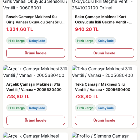
Bosch Çamaşır Makinesi Su
Beko Çamaşır Makinesi Kart
Giriş Vanası Okuyucu Sensörlü /
Okuyuculu İkili Geçme Ventil -
Ventili - 00606001
2841020100 Orjinal
1.324,60 TL
940,20 TL
Hızlı kargo
Kolay iade
Hızlı kargo
Kolay iade
Ürünü İncele
Ürünü İncele
Arçelik Çamaşır Makinesi 3'lü
Teka Çamaşır Makinesi 3'lü
Ventili / Vanası - 2005680400
Ventili / Vanası - 2005680400
728,80 TL
728,80 TL
Hızlı kargo
Kolay iade
Hızlı kargo
Kolay iade
Ürünü İncele
Ürünü İncele