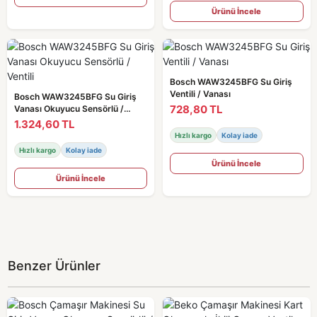
Ürünü İncele
Bosch WAW3245BFG Su Giriş
Ventili / Vanası
Bosch WAW3245BFG Su Giriş
728,80 TL
Vanası Okuyucu Sensörlü /
Ventili
1.324,60 TL
Hızlı kargo
Kolay iade
Hızlı kargo
Kolay iade
Ürünü İncele
Ürünü İncele
Benzer Ürünler