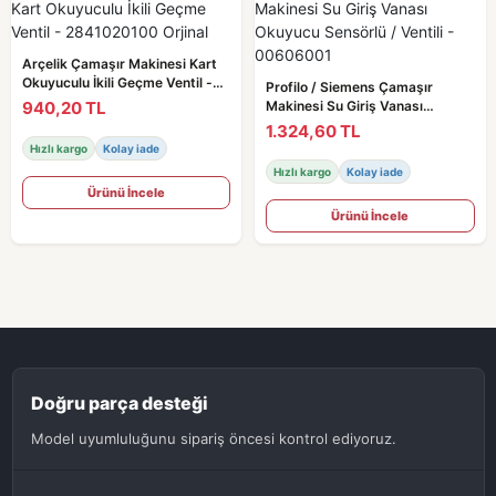
Arçelik Çamaşır Makinesi Kart
Okuyuculu İkili Geçme Ventil -
Profilo / Siemens Çamaşır
2841020100 Orjinal
940,20 TL
Makinesi Su Giriş Vanası
Okuyucu Sensörlü / Ventili -
1.324,60 TL
00606001
Hızlı kargo
Kolay iade
Hızlı kargo
Kolay iade
Ürünü İncele
Ürünü İncele
Doğru parça desteği
Model uyumluluğunu sipariş öncesi kontrol ediyoruz.