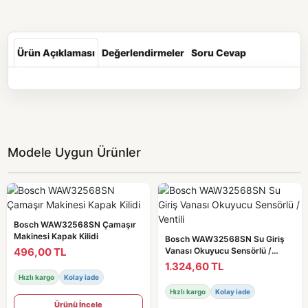
Ürün Açıklaması
Değerlendirmeler
Soru Cevap
Modele Uygun Ürünler
Bosch WAW32568SN Çamaşır
Makinesi Kapak Kilidi
Bosch WAW32568SN Su Giriş
496,00 TL
Vanası Okuyucu Sensörlü /
Ventili
1.324,60 TL
Hızlı kargo
Kolay iade
Hızlı kargo
Kolay iade
Ürünü İncele