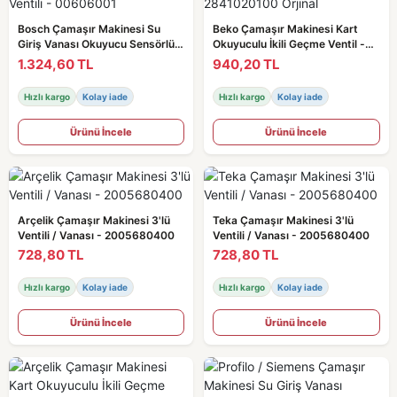
Bosch Çamaşır Makinesi Su
Beko Çamaşır Makinesi Kart
Giriş Vanası Okuyucu Sensörlü /
Okuyuculu İkili Geçme Ventil -
Ventili - 00606001
2841020100 Orjinal
1.324,60 TL
940,20 TL
Hızlı kargo
Kolay iade
Hızlı kargo
Kolay iade
Ürünü İncele
Ürünü İncele
Arçelik Çamaşır Makinesi 3'lü
Teka Çamaşır Makinesi 3'lü
Ventili / Vanası - 2005680400
Ventili / Vanası - 2005680400
728,80 TL
728,80 TL
Hızlı kargo
Kolay iade
Hızlı kargo
Kolay iade
Ürünü İncele
Ürünü İncele