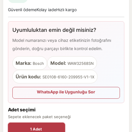
Güvenli ödeme
Kolay iade
Hızlı kargo
Uyumluluktan emin değil misiniz?
Model numaranızı veya cihaz etiketinizin fotoğrafını
gönderin, doğru parçayı birlikte kontrol edelim.
Marka:
Model:
Bosch
WAW32568SN
Ürün kodu:
SE0108-6160-209955-V1-1X
WhatsApp ile Uygunluğu Sor
Adet seçimi
Sepete eklenecek paket seçeneği
1 Adet