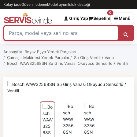
Kolay iade
Güvenli ödeme
Model uyumluluk desteği
0
Giriş Yap
Sepetim
Menü
Anasayfa
Beyaz Eşya Yedek Parçaları
Çamaşır Makinesi Yedek Parçaları
Su Giriş Ventil / Vana
Bosch WAW32568SN Su Giriş Vanası Okuyucu Sensörlü / Ventili