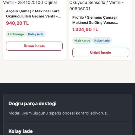
Arçelik Çamaşır Makinesi Kart
Okuyuculu İkili Geçme Ventil -
Profilo / Siemens Çamaşır
2841020100 Orjinal
940,20 TL
Makinesi Su Giriş Vanası
Okuyucu Sensörlü / Ventili -
1.324,60 TL
00606001
Hızlı kargo
Kolay iade
Hızlı kargo
Kolay iade
Ürünü İncele
Ürünü İncele
Doğru parça desteği
Model uyumluluğunu sipariş öncesi kontrol ediyoruz.
Kolay iade