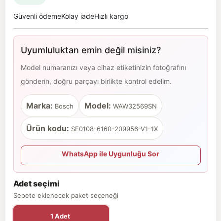
Güvenli ödeme
Kolay iade
Hızlı kargo
Uyumluluktan emin değil misiniz?
Model numaranızı veya cihaz etiketinizin fotoğrafını
gönderin, doğru parçayı birlikte kontrol edelim.
Marka:
Model:
Bosch
WAW32569SN
Ürün kodu:
SE0108-6160-209956-V1-1X
WhatsApp ile Uygunluğu Sor
Adet seçimi
Sepete eklenecek paket seçeneği
1 Adet