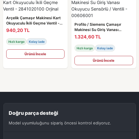
Arçelik Çamaşır Makinesi Kart
Okuyuculu İkili Geçme Ventil -
Profilo / Siemens Çamaşır
2841020100 Orjinal
940,20 TL
Makinesi Su Giriş Vanası
Okuyucu Sensörlü / Ventili -
1.324,60 TL
00606001
Hızlı kargo
Kolay iade
Hızlı kargo
Kolay iade
Ürünü İncele
Ürünü İncele
Doğru parça desteği
Model uyumluluğunu sipariş öncesi kontrol ediyoruz.