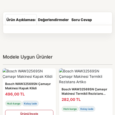
Ürün Açıklaması
Değerlendirmeler
Soru Cevap
Modele Uygun Ürünler
Bosch WAW32569SN Çamaşır
Makinesi Kapak Kilidi
Bosch WAW32569SN Çamaşır
496,00 TL
Makinesi Termikli Rezistans
Artiko
282,00 TL
Hızlı kargo
Kolay iade
Hızlı kargo
Kolay iade
Ürünü İncele