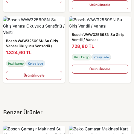
Ürünü İncele
Bosch WAW32569SN Su Giriş
Ventili / Vanası
Bosch WAW32569SN Su Giriş
728,80 TL
Vanası Okuyucu Sensörlü /
Ventili
1.324,60 TL
Hızlı kargo
Kolay iade
Hızlı kargo
Kolay iade
Ürünü İncele
Ürünü İncele
Benzer Ürünler