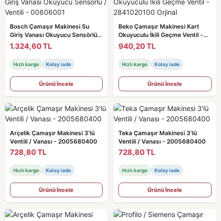
Bosch Çamaşır Makinesi Su
Beko Çamaşır Makinesi Kart
Giriş Vanası Okuyucu Sensörlü /
Okuyuculu İkili Geçme Ventil -
Ventili - 00606001
2841020100 Orjinal
1.324,60 TL
940,20 TL
Hızlı kargo
Kolay iade
Hızlı kargo
Kolay iade
Ürünü İncele
Ürünü İncele
Arçelik Çamaşır Makinesi 3'lü
Teka Çamaşır Makinesi 3'lü
Ventili / Vanası - 2005680400
Ventili / Vanası - 2005680400
728,80 TL
728,80 TL
Hızlı kargo
Kolay iade
Hızlı kargo
Kolay iade
Ürünü İncele
Ürünü İncele