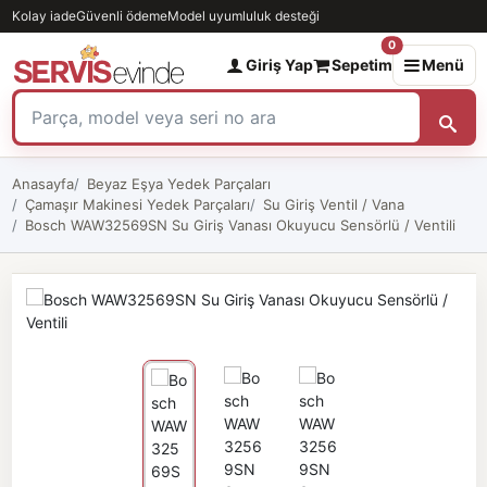
Kolay iade
Güvenli ödeme
Model uyumluluk desteği
0
Giriş Yap
Sepetim
Menü
Anasayfa
Beyaz Eşya Yedek Parçaları
Çamaşır Makinesi Yedek Parçaları
Su Giriş Ventil / Vana
Bosch WAW32569SN Su Giriş Vanası Okuyucu Sensörlü / Ventili