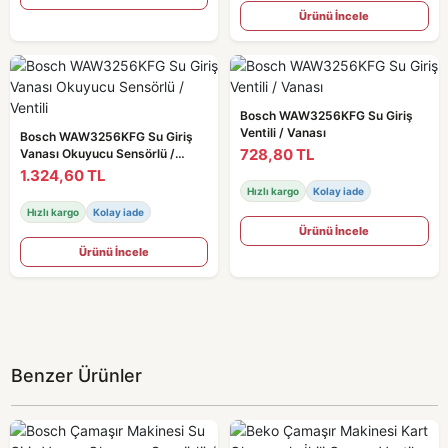
Ürünü İncele
Bosch WAW3256KFG Su Giriş
Ventili / Vanası
Bosch WAW3256KFG Su Giriş
728,80 TL
Vanası Okuyucu Sensörlü /
Ventili
1.324,60 TL
Hızlı kargo
Kolay iade
Hızlı kargo
Kolay iade
Ürünü İncele
Ürünü İncele
Benzer Ürünler