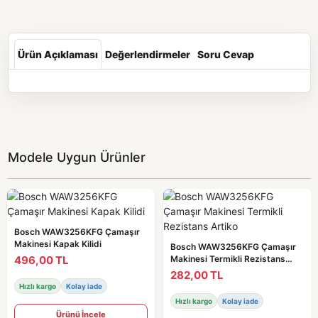
Ürün Açıklaması
Değerlendirmeler
Soru Cevap
Modele Uygun Ürünler
Bosch WAW3256KFG Çamaşır
Makinesi Kapak Kilidi
Bosch WAW3256KFG Çamaşır
496,00 TL
Makinesi Termikli Rezistans
Artiko
282,00 TL
Hızlı kargo
Kolay iade
Hızlı kargo
Kolay iade
Ürünü İncele