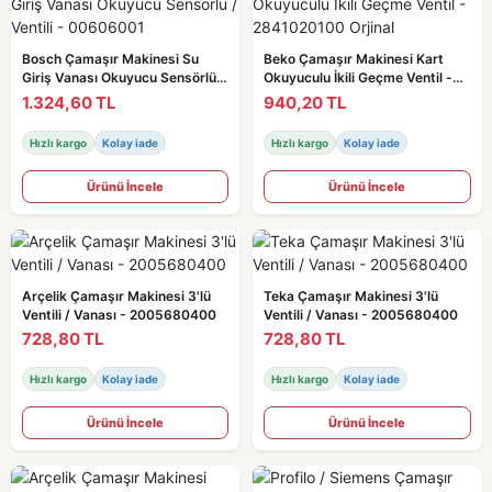
Bosch Çamaşır Makinesi Su
Beko Çamaşır Makinesi Kart
Giriş Vanası Okuyucu Sensörlü /
Okuyuculu İkili Geçme Ventil -
Ventili - 00606001
2841020100 Orjinal
1.324,60 TL
940,20 TL
Hızlı kargo
Kolay iade
Hızlı kargo
Kolay iade
Ürünü İncele
Ürünü İncele
Arçelik Çamaşır Makinesi 3'lü
Teka Çamaşır Makinesi 3'lü
Ventili / Vanası - 2005680400
Ventili / Vanası - 2005680400
728,80 TL
728,80 TL
Hızlı kargo
Kolay iade
Hızlı kargo
Kolay iade
Ürünü İncele
Ürünü İncele