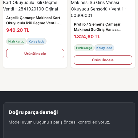
Arçelik Çamaşır Makinesi Kart
Okuyuculu İkili Geçme Ventil -
Profilo / Siemens Çamaşır
2841020100 Orjinal
940,20 TL
Makinesi Su Giriş Vanası
Okuyucu Sensörlü / Ventili -
1.324,60 TL
00606001
Hızlı kargo
Kolay iade
Hızlı kargo
Kolay iade
Ürünü İncele
Ürünü İncele
Doğru parça desteği
Model uyumluluğunu sipariş öncesi kontrol ediyoruz.