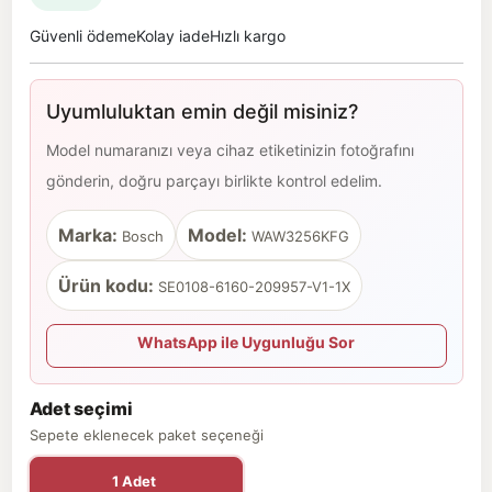
Güvenli ödeme
Kolay iade
Hızlı kargo
Uyumluluktan emin değil misiniz?
Model numaranızı veya cihaz etiketinizin fotoğrafını
gönderin, doğru parçayı birlikte kontrol edelim.
Marka:
Model:
Bosch
WAW3256KFG
Ürün kodu:
SE0108-6160-209957-V1-1X
WhatsApp ile Uygunluğu Sor
Adet seçimi
Sepete eklenecek paket seçeneği
1 Adet