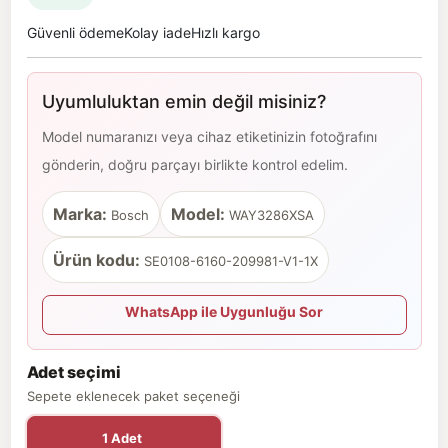
Güvenli ödeme
Kolay iade
Hızlı kargo
Uyumluluktan emin değil misiniz?
Model numaranızı veya cihaz etiketinizin fotoğrafını
gönderin, doğru parçayı birlikte kontrol edelim.
Marka:
Model:
Bosch
WAY3286XSA
Ürün kodu:
SE0108-6160-209981-V1-1X
WhatsApp ile Uygunluğu Sor
Adet seçimi
Sepete eklenecek paket seçeneği
1 Adet