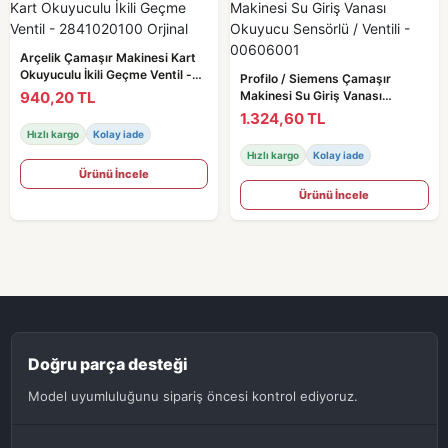
Arçelik Çamaşır Makinesi Kart
Okuyuculu İkili Geçme Ventil -
Profilo / Siemens Çamaşır
2841020100 Orjinal
940,20 TL
Makinesi Su Giriş Vanası
Okuyucu Sensörlü / Ventili -
1.324,60 TL
00606001
Hızlı kargo
Kolay iade
Hızlı kargo
Kolay iade
Ürünü İncele
Ürünü İncele
Doğru parça desteği
Model uyumluluğunu sipariş öncesi kontrol ediyoruz.