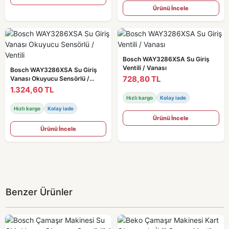
Ürünü İncele
Bosch WAY3286XSA Su Giriş
Ventili / Vanası
Bosch WAY3286XSA Su Giriş
728,80 TL
Vanası Okuyucu Sensörlü /
Ventili
1.324,60 TL
Hızlı kargo
Kolay iade
Hızlı kargo
Kolay iade
Ürünü İncele
Ürünü İncele
Benzer Ürünler