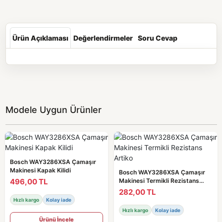
Ürün Açıklaması
Değerlendirmeler
Soru Cevap
Modele Uygun Ürünler
Bosch WAY3286XSA Çamaşır
Makinesi Kapak Kilidi
Bosch WAY3286XSA Çamaşır
496,00 TL
Makinesi Termikli Rezistans
Artiko
282,00 TL
Hızlı kargo
Kolay iade
Hızlı kargo
Kolay iade
Ürünü İncele