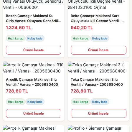
Bosch Çamaşır Makinesi Su
Beko Çamaşır Makinesi Kart
Giriş Vanası Okuyucu Sensörlü /
Okuyuculu İkili Geçme Ventil -
Ventili - 00606001
2841020100 Orjinal
1.324,60 TL
940,20 TL
Hızlı kargo
Kolay iade
Hızlı kargo
Kolay iade
Ürünü İncele
Ürünü İncele
Arçelik Çamaşır Makinesi 3'lü
Teka Çamaşır Makinesi 3'lü
Ventili / Vanası - 2005680400
Ventili / Vanası - 2005680400
728,80 TL
728,80 TL
Hızlı kargo
Kolay iade
Hızlı kargo
Kolay iade
Ürünü İncele
Ürünü İncele