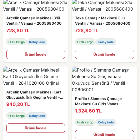
Arçelik Çamaşır Makinesi 3'lü
Teka Çamaşır Makinesi 3'lü
Ventili / Vanası - 2005680400
Ventili / Vanası - 2005680400
728,80 TL
728,80 TL
Hızlı kargo
Kolay iade
Hızlı kargo
Kolay iade
Ürünü İncele
Ürünü İncele
Arçelik Çamaşır Makinesi Kart
Okuyuculu İkili Geçme Ventil -
Profilo / Siemens Çamaşır
2841020100 Orjinal
940,20 TL
Makinesi Su Giriş Vanası
Okuyucu Sensörlü / Ventili -
1.324,60 TL
00606001
Hızlı kargo
Kolay iade
Hızlı kargo
Kolay iade
Ürünü İncele
Ürünü İncele