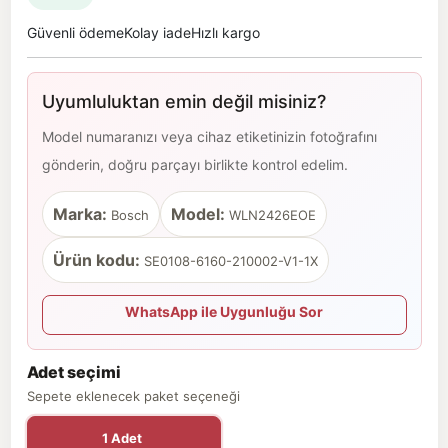
Güvenli ödeme
Kolay iade
Hızlı kargo
Uyumluluktan emin değil misiniz?
Model numaranızı veya cihaz etiketinizin fotoğrafını
gönderin, doğru parçayı birlikte kontrol edelim.
Marka:
Model:
Bosch
WLN2426EOE
Ürün kodu:
SE0108-6160-210002-V1-1X
WhatsApp ile Uygunluğu Sor
Adet seçimi
Sepete eklenecek paket seçeneği
1 Adet