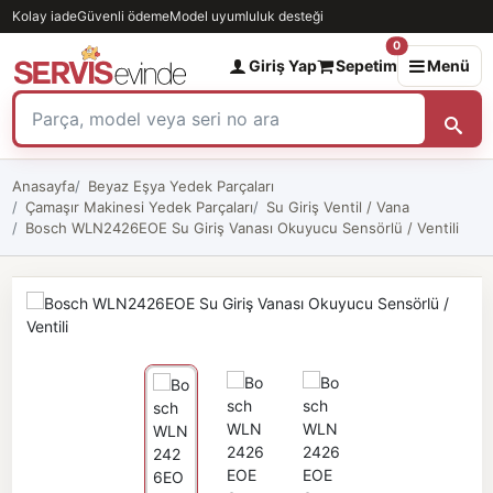
Kolay iade
Güvenli ödeme
Model uyumluluk desteği
0
Giriş Yap
Sepetim
Menü
Anasayfa
Beyaz Eşya Yedek Parçaları
Çamaşır Makinesi Yedek Parçaları
Su Giriş Ventil / Vana
Bosch WLN2426EOE Su Giriş Vanası Okuyucu Sensörlü / Ventili