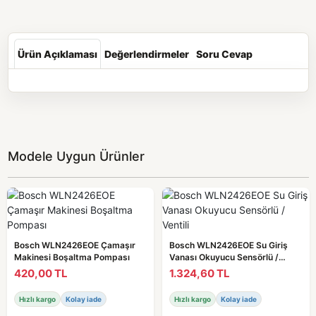
Ürün Açıklaması
Değerlendirmeler
Soru Cevap
Modele Uygun Ürünler
Bosch WLN2426EOE Çamaşır
Bosch WLN2426EOE Su Giriş
Makinesi Boşaltma Pompası
Vanası Okuyucu Sensörlü /
Ventili
420,00 TL
1.324,60 TL
Hızlı kargo
Kolay iade
Hızlı kargo
Kolay iade