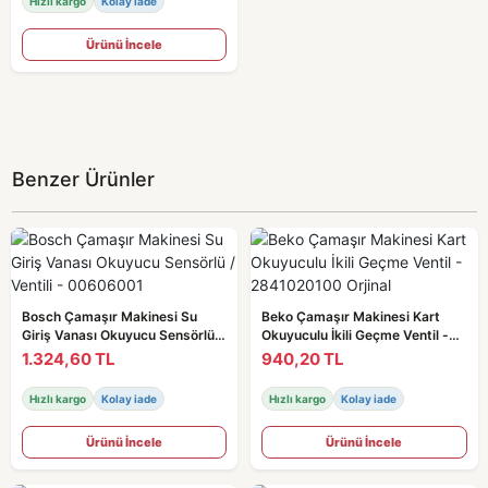
Hızlı kargo
Kolay iade
Ürünü İncele
Benzer Ürünler
Bosch Çamaşır Makinesi Su
Beko Çamaşır Makinesi Kart
Giriş Vanası Okuyucu Sensörlü /
Okuyuculu İkili Geçme Ventil -
Ventili - 00606001
2841020100 Orjinal
1.324,60 TL
940,20 TL
Hızlı kargo
Kolay iade
Hızlı kargo
Kolay iade
Ürünü İncele
Ürünü İncele