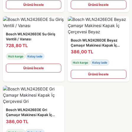
Ürünü İncele
Ürünü İncele
Bosch WLN2426EOE Su Giriş
Ventili / Vanası
Bosch WLN2426EOE Beyaz
728,80 TL
Çamaşır Makinesi Kapak İç
Çerçevesi Beyaz
386,00 TL
Hızlı kargo
Kolay iade
Hızlı kargo
Kolay iade
Ürünü İncele
Ürünü İncele
Bosch WLN2426EOE Gri
Çamaşır Makinesi Kapak İç
Çerçevesi Gri
386,00 TL