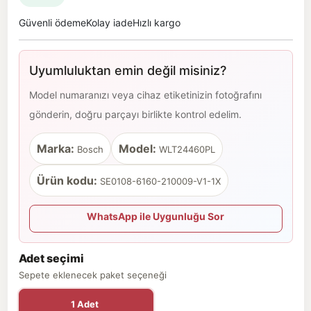
Güvenli ödeme
Kolay iade
Hızlı kargo
Uyumluluktan emin değil misiniz?
Model numaranızı veya cihaz etiketinizin fotoğrafını
gönderin, doğru parçayı birlikte kontrol edelim.
Marka:
Model:
Bosch
WLT24460PL
Ürün kodu:
SE0108-6160-210009-V1-1X
WhatsApp ile Uygunluğu Sor
Adet seçimi
Sepete eklenecek paket seçeneği
1 Adet