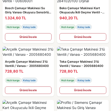
Bosch Çamaşır Makinesi Su
Beko Çamaşır Makinesi Kart
Giriş Vanası Okuyucu Sensörlü /
Okuyuculu İkili Geçme Ventil -
Ventili - 00606001
2841020100 Orjinal
1.324,60 TL
940,20 TL
Hızlı kargo
Kolay iade
Hızlı kargo
Kolay iade
Ürünü İncele
Ürünü İncele
Arçelik Çamaşır Makinesi 3'lü
Teka Çamaşır Makinesi 3'lü
Ventili / Vanası - 2005680400
Ventili / Vanası - 2005680400
728,80 TL
728,80 TL
Hızlı kargo
Kolay iade
Hızlı kargo
Kolay iade
Ürünü İncele
Ürünü İncele