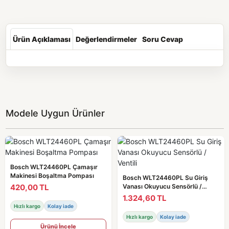
Ürün Açıklaması
Değerlendirmeler
Soru Cevap
Modele Uygun Ürünler
Bosch WLT24460PL Çamaşır
Makinesi Boşaltma Pompası
Bosch WLT24460PL Su Giriş
420,00 TL
Vanası Okuyucu Sensörlü /
Ventili
1.324,60 TL
Hızlı kargo
Kolay iade
Hızlı kargo
Kolay iade
Ürünü İncele