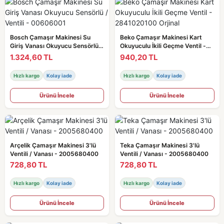
Bosch Çamaşır Makinesi Su
Beko Çamaşır Makinesi Kart
Giriş Vanası Okuyucu Sensörlü /
Okuyuculu İkili Geçme Ventil -
Ventili - 00606001
2841020100 Orjinal
1.324,60 TL
940,20 TL
Hızlı kargo
Kolay iade
Hızlı kargo
Kolay iade
Ürünü İncele
Ürünü İncele
Arçelik Çamaşır Makinesi 3'lü
Teka Çamaşır Makinesi 3'lü
Ventili / Vanası - 2005680400
Ventili / Vanası - 2005680400
728,80 TL
728,80 TL
Hızlı kargo
Kolay iade
Hızlı kargo
Kolay iade
Ürünü İncele
Ürünü İncele