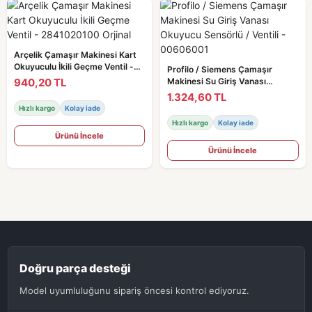
Arçelik Çamaşır Makinesi Kart
Okuyuculu İkili Geçme Ventil -
Profilo / Siemens Çamaşır
2841020100 Orjinal
940,20 TL
Makinesi Su Giriş Vanası
Okuyucu Sensörlü / Ventili -
1.324,60 TL
00606001
Hızlı kargo
Kolay iade
Hızlı kargo
Kolay iade
Ürünü İncele
Ürünü İncele
Doğru parça desteği
Model uyumluluğunu sipariş öncesi kontrol ediyoruz.