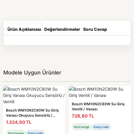
Ürün Açıklaması
Değerlendirmeler
Soru Cevap
Modele Uygun Ürünler
Bosch WM10N2C80W Su Giriş
Ventili / Vanası
Bosch WM10N2C80W Su Giriş
728,80 TL
Vanası Okuyucu Sensörlü /
Ventili
1.324,60 TL
Hızlı kargo
Kolay iade
Hızlı kargo
Kolay iade