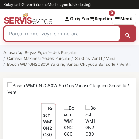
Kolay iade
Güvenli ödeme
Model uyumluluk desteği
0
Giriş Yap
Sepetim
Menü
Anasayfa
Beyaz Eşya Yedek Parçaları
Çamaşır Makinesi Yedek Parçaları
Su Giriş Ventil / Vana
Bosch WM10N2C80W Su Giriş Vanası Okuyucu Sensörlü / Ventili