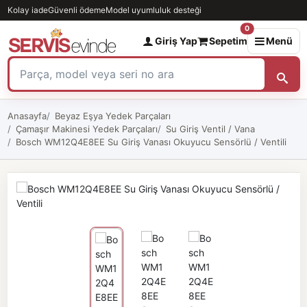
Kolay iade
Güvenli ödeme
Model uyumluluk desteği
0
Giriş Yap
Sepetim
Menü
Anasayfa
Beyaz Eşya Yedek Parçaları
Çamaşır Makinesi Yedek Parçaları
Su Giriş Ventil / Vana
Bosch WM12Q4E8EE Su Giriş Vanası Okuyucu Sensörlü / Ventili