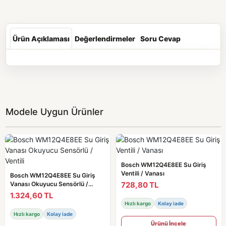
Ürün Açıklaması
Değerlendirmeler
Soru Cevap
Modele Uygun Ürünler
Bosch WM12Q4E8EE Su Giriş
Ventili / Vanası
Bosch WM12Q4E8EE Su Giriş
728,80 TL
Vanası Okuyucu Sensörlü /
Ventili
1.324,60 TL
Hızlı kargo
Kolay iade
Hızlı kargo
Kolay iade
Ürünü İncele