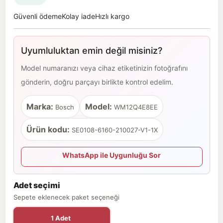
Güvenli ödeme
Kolay iade
Hızlı kargo
Uyumluluktan emin değil misiniz?
Model numaranızı veya cihaz etiketinizin fotoğrafını
gönderin, doğru parçayı birlikte kontrol edelim.
Marka:
Model:
Bosch
WM12Q4E8EE
Ürün kodu:
SE0108-6160-210027-V1-1X
WhatsApp ile Uygunluğu Sor
Adet seçimi
Sepete eklenecek paket seçeneği
1 Adet