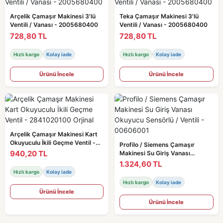
Arçelik Çamaşır Makinesi 3'lü
Teka Çamaşır Makinesi 3'lü
Ventili / Vanası - 2005680400
Ventili / Vanası - 2005680400
728,80 TL
728,80 TL
Hızlı kargo
Kolay iade
Hızlı kargo
Kolay iade
Ürünü İncele
Ürünü İncele
Arçelik Çamaşır Makinesi Kart
Okuyuculu İkili Geçme Ventil -
Profilo / Siemens Çamaşır
2841020100 Orjinal
940,20 TL
Makinesi Su Giriş Vanası
Okuyucu Sensörlü / Ventili -
1.324,60 TL
00606001
Hızlı kargo
Kolay iade
Hızlı kargo
Kolay iade
Ürünü İncele
Ürünü İncele