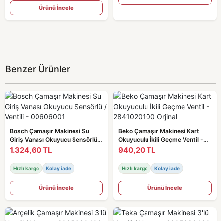
Ürünü İncele
Benzer Ürünler
Bosch Çamaşır Makinesi Su
Beko Çamaşır Makinesi Kart
Giriş Vanası Okuyucu Sensörlü /
Okuyuculu İkili Geçme Ventil -
Ventili - 00606001
2841020100 Orjinal
1.324,60 TL
940,20 TL
Hızlı kargo
Kolay iade
Hızlı kargo
Kolay iade
Ürünü İncele
Ürünü İncele