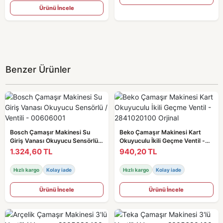
Ürünü İncele
Benzer Ürünler
Bosch Çamaşır Makinesi Su
Beko Çamaşır Makinesi Kart
Giriş Vanası Okuyucu Sensörlü /
Okuyuculu İkili Geçme Ventil -
Ventili - 00606001
2841020100 Orjinal
1.324,60 TL
940,20 TL
Hızlı kargo
Kolay iade
Hızlı kargo
Kolay iade
Ürünü İncele
Ürünü İncele