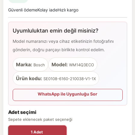
Güvenli ödeme
Kolay iade
Hızlı kargo
Uyumluluktan emin değil misiniz?
Model numaranızı veya cihaz etiketinizin fotoğrafını
gönderin, doğru parçayı birlikte kontrol edelim.
Marka:
Model:
Bosch
WM14Q3ECO
Ürün kodu:
SE0108-6160-210038-V1-1X
WhatsApp ile Uygunluğu Sor
Adet seçimi
Sepete eklenecek paket seçeneği
1 Adet