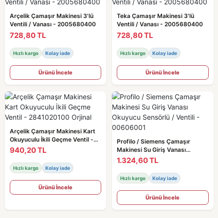
Arçelik Çamaşır Makinesi 3'lü
Teka Çamaşır Makinesi 3'lü
Ventili / Vanası - 2005680400
Ventili / Vanası - 2005680400
728,80 TL
728,80 TL
Hızlı kargo
Kolay iade
Hızlı kargo
Kolay iade
Ürünü İncele
Ürünü İncele
Arçelik Çamaşır Makinesi Kart
Okuyuculu İkili Geçme Ventil -
Profilo / Siemens Çamaşır
2841020100 Orjinal
940,20 TL
Makinesi Su Giriş Vanası
Okuyucu Sensörlü / Ventili -
1.324,60 TL
00606001
Hızlı kargo
Kolay iade
Hızlı kargo
Kolay iade
Ürünü İncele
Ürünü İncele