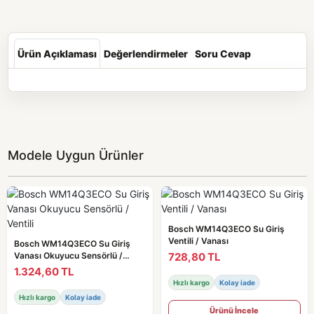
Ürün Açıklaması
Değerlendirmeler
Soru Cevap
Modele Uygun Ürünler
Bosch WM14Q3ECO Su Giriş
Ventili / Vanası
Bosch WM14Q3ECO Su Giriş
728,80 TL
Vanası Okuyucu Sensörlü /
Ventili
1.324,60 TL
Hızlı kargo
Kolay iade
Hızlı kargo
Kolay iade
Ürünü İncele