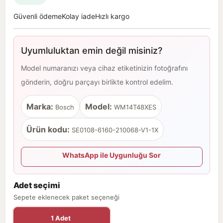
Güvenli ödeme
Kolay iade
Hızlı kargo
Uyumluluktan emin değil misiniz?
Model numaranızı veya cihaz etiketinizin fotoğrafını
gönderin, doğru parçayı birlikte kontrol edelim.
Marka:
Model:
Bosch
WM14T48XES
Ürün kodu:
SE0108-6160-210068-V1-1X
WhatsApp ile Uygunluğu Sor
Adet seçimi
Sepete eklenecek paket seçeneği
1 Adet