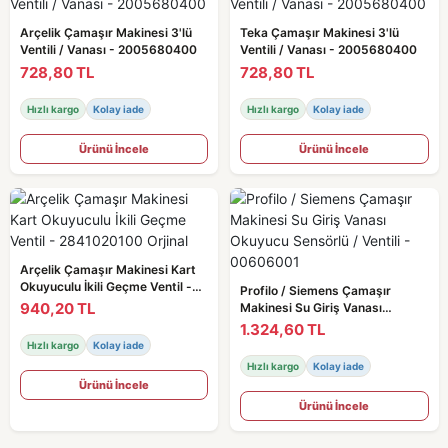
Arçelik Çamaşır Makinesi 3'lü
Teka Çamaşır Makinesi 3'lü
Ventili / Vanası - 2005680400
Ventili / Vanası - 2005680400
728,80 TL
728,80 TL
Hızlı kargo
Kolay iade
Hızlı kargo
Kolay iade
Ürünü İncele
Ürünü İncele
Arçelik Çamaşır Makinesi Kart
Okuyuculu İkili Geçme Ventil -
Profilo / Siemens Çamaşır
2841020100 Orjinal
940,20 TL
Makinesi Su Giriş Vanası
Okuyucu Sensörlü / Ventili -
1.324,60 TL
00606001
Hızlı kargo
Kolay iade
Hızlı kargo
Kolay iade
Ürünü İncele
Ürünü İncele