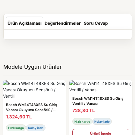
Ürün Açıklaması
Değerlendirmeler
Soru Cevap
Modele Uygun Ürünler
Bosch WM14T48XES Su Giriş
Ventili / Vanası
Bosch WM14T48XES Su Giriş
728,80 TL
Vanası Okuyucu Sensörlü /
Ventili
1.324,60 TL
Hızlı kargo
Kolay iade
Hızlı kargo
Kolay iade
Ürünü İncele