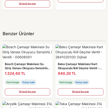
Ürünü İncele
Benzer Ürünler
Bosch Çamaşır Makinesi Su
Beko Çamaşır Makinesi Kart
Giriş Vanası Okuyucu Sensörlü /
Okuyuculu İkili Geçme Ventil -
Ventili - 00606001
2841020100 Orjinal
1.324,60 TL
940,20 TL
Hızlı kargo
Kolay iade
Hızlı kargo
Kolay iade
Ürünü İncele
Ürünü İncele