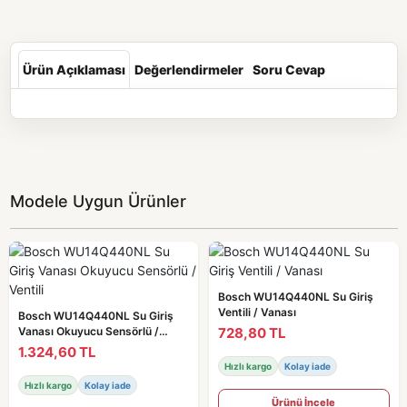
Ürün Açıklaması
Değerlendirmeler
Soru Cevap
Modele Uygun Ürünler
Bosch WU14Q440NL Su Giriş
Ventili / Vanası
Bosch WU14Q440NL Su Giriş
728,80 TL
Vanası Okuyucu Sensörlü /
Ventili
1.324,60 TL
Hızlı kargo
Kolay iade
Hızlı kargo
Kolay iade
Ürünü İncele