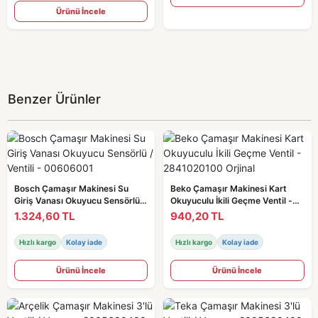
Ürünü İncele
Benzer Ürünler
Bosch Çamaşır Makinesi Su
Beko Çamaşır Makinesi Kart
Giriş Vanası Okuyucu Sensörlü /
Okuyuculu İkili Geçme Ventil -
Ventili - 00606001
2841020100 Orjinal
1.324,60 TL
940,20 TL
Hızlı kargo
Kolay iade
Hızlı kargo
Kolay iade
Ürünü İncele
Ürünü İncele