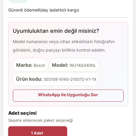
Güvenli ödeme
Kolay iade
Hızlı kargo
Uyumluluktan emin değil misiniz?
Model numaranızı veya cihaz etiketinizin fotoğrafını
gönderin, doğru parçayı birlikte kontrol edelim.
Marka:
Model:
Bosch
WU14Q440NL
Ürün kodu:
SE0108-6160-210072-V1-1X
WhatsApp ile Uygunluğu Sor
Adet seçimi
Sepete eklenecek paket seçeneği
1 Adet