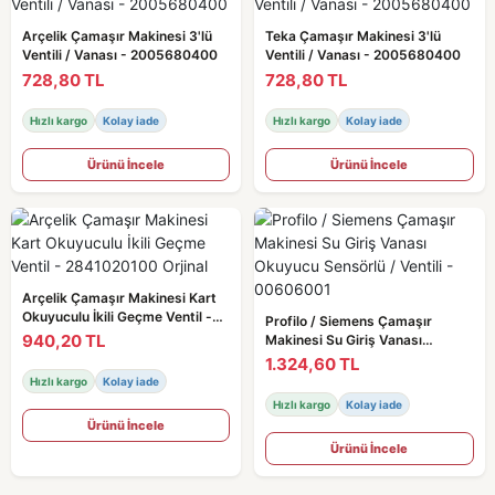
Arçelik Çamaşır Makinesi 3'lü
Teka Çamaşır Makinesi 3'lü
Ventili / Vanası - 2005680400
Ventili / Vanası - 2005680400
728,80 TL
728,80 TL
Hızlı kargo
Kolay iade
Hızlı kargo
Kolay iade
Ürünü İncele
Ürünü İncele
Arçelik Çamaşır Makinesi Kart
Okuyuculu İkili Geçme Ventil -
Profilo / Siemens Çamaşır
2841020100 Orjinal
940,20 TL
Makinesi Su Giriş Vanası
Okuyucu Sensörlü / Ventili -
1.324,60 TL
00606001
Hızlı kargo
Kolay iade
Hızlı kargo
Kolay iade
Ürünü İncele
Ürünü İncele