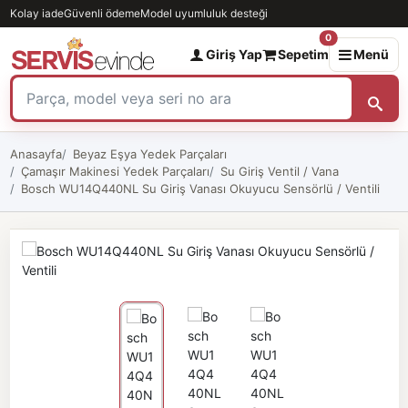
Kolay iade
Güvenli ödeme
Model uyumluluk desteği
0
Giriş Yap
Sepetim
Menü
Anasayfa
Beyaz Eşya Yedek Parçaları
Çamaşır Makinesi Yedek Parçaları
Su Giriş Ventil / Vana
Bosch WU14Q440NL Su Giriş Vanası Okuyucu Sensörlü / Ventili