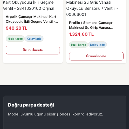
Arçelik Çamaşır Makinesi Kart
Okuyuculu İkili Geçme Ventil -
Profilo / Siemens Çamaşır
2841020100 Orjinal
940,20 TL
Makinesi Su Giriş Vanası
Okuyucu Sensörlü / Ventili -
1.324,60 TL
00606001
Hızlı kargo
Kolay iade
Hızlı kargo
Kolay iade
Ürünü İncele
Ürünü İncele
Doğru parça desteği
Model uyumluluğunu sipariş öncesi kontrol ediyoruz.