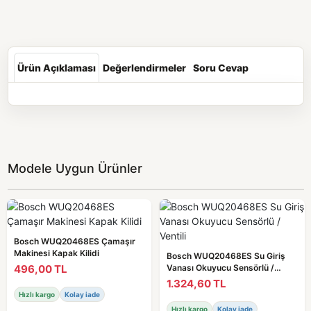
Ürün Açıklaması
Değerlendirmeler
Soru Cevap
Modele Uygun Ürünler
Bosch WUQ20468ES Çamaşır
Makinesi Kapak Kilidi
Bosch WUQ20468ES Su Giriş
496,00 TL
Vanası Okuyucu Sensörlü /
Ventili
1.324,60 TL
Hızlı kargo
Kolay iade
Hızlı kargo
Kolay iade