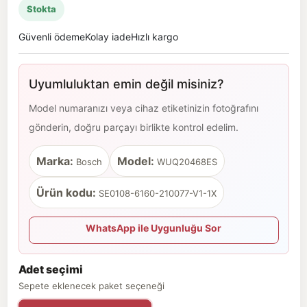
Stokta
Güvenli ödeme
Kolay iade
Hızlı kargo
Uyumluluktan emin değil misiniz?
Model numaranızı veya cihaz etiketinizin fotoğrafını
gönderin, doğru parçayı birlikte kontrol edelim.
Marka:
Model:
Bosch
WUQ20468ES
Ürün kodu:
SE0108-6160-210077-V1-1X
WhatsApp ile Uygunluğu Sor
Adet seçimi
Sepete eklenecek paket seçeneği