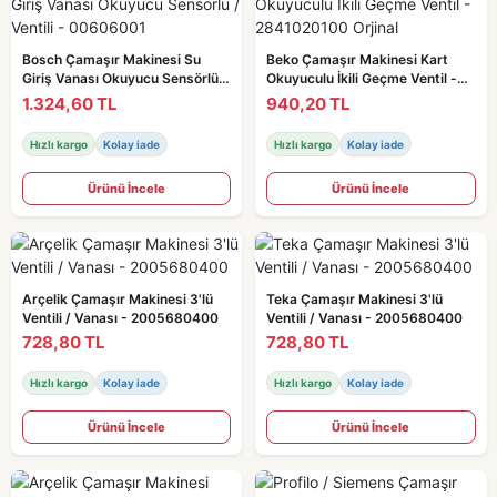
Bosch Çamaşır Makinesi Su
Beko Çamaşır Makinesi Kart
Giriş Vanası Okuyucu Sensörlü /
Okuyuculu İkili Geçme Ventil -
Ventili - 00606001
2841020100 Orjinal
1.324,60 TL
940,20 TL
Hızlı kargo
Kolay iade
Hızlı kargo
Kolay iade
Ürünü İncele
Ürünü İncele
Arçelik Çamaşır Makinesi 3'lü
Teka Çamaşır Makinesi 3'lü
Ventili / Vanası - 2005680400
Ventili / Vanası - 2005680400
728,80 TL
728,80 TL
Hızlı kargo
Kolay iade
Hızlı kargo
Kolay iade
Ürünü İncele
Ürünü İncele