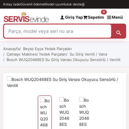
Kolay iade
Güvenli ödeme
Model uyumluluk desteği
0
Giriş Yap
Sepetim
Menü
Anasayfa
Beyaz Eşya Yedek Parçaları
Çamaşır Makinesi Yedek Parçaları
Su Giriş Ventil / Vana
Bosch WUQ20468ES Su Giriş Vanası Okuyucu Sensörlü / Ventili