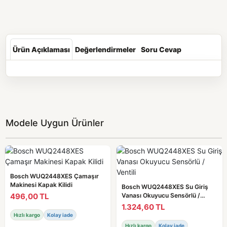
Ürün Açıklaması
Değerlendirmeler
Soru Cevap
Modele Uygun Ürünler
Bosch WUQ2448XES Çamaşır
Makinesi Kapak Kilidi
Bosch WUQ2448XES Su Giriş
496,00 TL
Vanası Okuyucu Sensörlü /
Ventili
1.324,60 TL
Hızlı kargo
Kolay iade
Hızlı kargo
Kolay iade