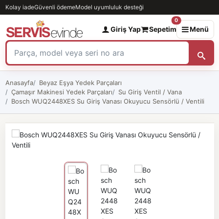
Kolay iade
Güvenli ödeme
Model uyumluluk desteği
0
Giriş Yap
Sepetim
Menü
Anasayfa
Beyaz Eşya Yedek Parçaları
Çamaşır Makinesi Yedek Parçaları
Su Giriş Ventil / Vana
Bosch WUQ2448XES Su Giriş Vanası Okuyucu Sensörlü / Ventili