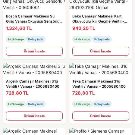
Bosch Çamaşır Makinesi Su
Beko Çamaşır Makinesi Kart
Giriş Vanası Okuyucu Sensörlü /
Okuyuculu İkili Geçme Ventil -
Ventili - 00606001
2841020100 Orjinal
1.324,60 TL
940,20 TL
Hızlı kargo
Kolay iade
Hızlı kargo
Kolay iade
Ürünü İncele
Ürünü İncele
Arçelik Çamaşır Makinesi 3'lü
Teka Çamaşır Makinesi 3'lü
Ventili / Vanası - 2005680400
Ventili / Vanası - 2005680400
728,80 TL
728,80 TL
Hızlı kargo
Kolay iade
Hızlı kargo
Kolay iade
Ürünü İncele
Ürünü İncele