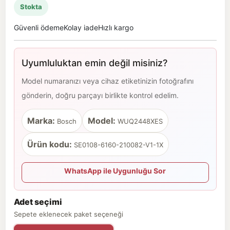
Stokta
Güvenli ödeme
Kolay iade
Hızlı kargo
Uyumluluktan emin değil misiniz?
Model numaranızı veya cihaz etiketinizin fotoğrafını
gönderin, doğru parçayı birlikte kontrol edelim.
Marka:
Model:
Bosch
WUQ2448XES
Ürün kodu:
SE0108-6160-210082-V1-1X
WhatsApp ile Uygunluğu Sor
Adet seçimi
Sepete eklenecek paket seçeneği