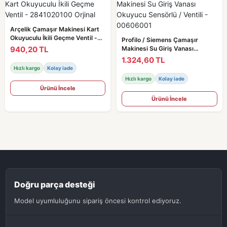
Arçelik Çamaşır Makinesi Kart
Okuyuculu İkili Geçme Ventil -
Profilo / Siemens Çamaşır
2841020100 Orjinal
940,20 TL
Makinesi Su Giriş Vanası
Okuyucu Sensörlü / Ventili -
1.324,60 TL
00606001
Hızlı kargo
Kolay iade
Hızlı kargo
Kolay iade
Ürünü İncele
Ürünü İncele
Doğru parça desteği
Model uyumluluğunu sipariş öncesi kontrol ediyoruz.