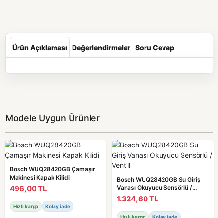
Ürün Açıklaması
Değerlendirmeler
Soru Cevap
Modele Uygun Ürünler
Bosch WUQ28420GB Çamaşır
Makinesi Kapak Kilidi
Bosch WUQ28420GB Su Giriş
496,00 TL
Vanası Okuyucu Sensörlü /
Ventili
1.324,60 TL
Hızlı kargo
Kolay iade
Hızlı kargo
Kolay iade