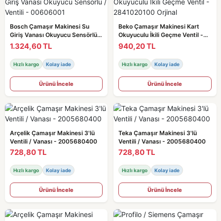
Bosch Çamaşır Makinesi Su
Beko Çamaşır Makinesi Kart
Giriş Vanası Okuyucu Sensörlü /
Okuyuculu İkili Geçme Ventil -
Ventili - 00606001
2841020100 Orjinal
1.324,60 TL
940,20 TL
Hızlı kargo
Kolay iade
Hızlı kargo
Kolay iade
Ürünü İncele
Ürünü İncele
Arçelik Çamaşır Makinesi 3'lü
Teka Çamaşır Makinesi 3'lü
Ventili / Vanası - 2005680400
Ventili / Vanası - 2005680400
728,80 TL
728,80 TL
Hızlı kargo
Kolay iade
Hızlı kargo
Kolay iade
Ürünü İncele
Ürünü İncele