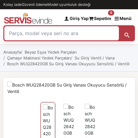
Kolay iade
Güvenli ödeme
Model uyumluluk desteği
0
Giriş Yap
Sepetim
Menü
Anasayfa
Beyaz Eşya Yedek Parçaları
Çamaşır Makinesi Yedek Parçaları
Su Giriş Ventil / Vana
Bosch WUQ28420GB Su Giriş Vanası Okuyucu Sensörlü / Ventili