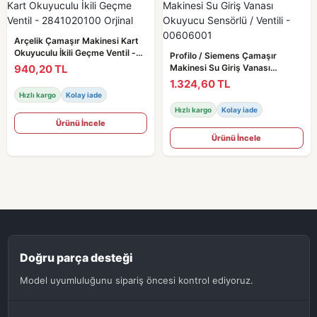
Arçelik Çamaşır Makinesi Kart
Okuyuculu İkili Geçme Ventil -
Profilo / Siemens Çamaşır
2841020100 Orjinal
940,20 TL
Makinesi Su Giriş Vanası
Okuyucu Sensörlü / Ventili -
1.324,60 TL
00606001
Hızlı kargo
Kolay iade
Hızlı kargo
Kolay iade
Ürünü İncele
Ürünü İncele
Doğru parça desteği
Model uyumluluğunu sipariş öncesi kontrol ediyoruz.