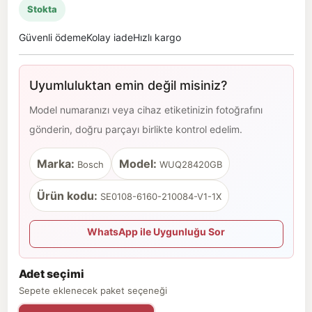
Stokta
Güvenli ödeme
Kolay iade
Hızlı kargo
Uyumluluktan emin değil misiniz?
Model numaranızı veya cihaz etiketinizin fotoğrafını
gönderin, doğru parçayı birlikte kontrol edelim.
Marka:
Model:
Bosch
WUQ28420GB
Ürün kodu:
SE0108-6160-210084-V1-1X
WhatsApp ile Uygunluğu Sor
Adet seçimi
Sepete eklenecek paket seçeneği