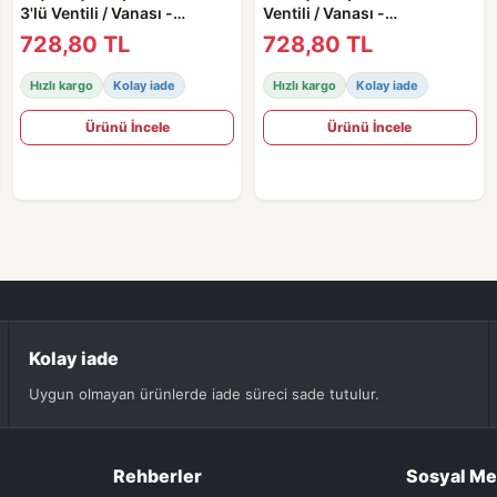
3'lü Ventili / Vanası -
Ventili / Vanası -
2005680400
2005680400
728,80 TL
728,80 TL
Hızlı kargo
Kolay iade
Hızlı kargo
Kolay iade
Ürünü İncele
Ürünü İncele
Kolay iade
Uygun olmayan ürünlerde iade süreci sade tutulur.
Rehberler
Sosyal M