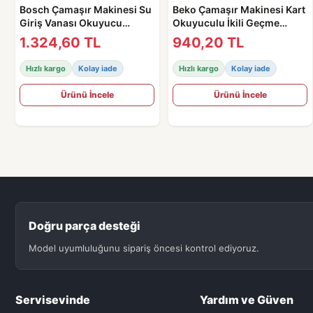
Bosch Çamaşır Makinesi Su
Beko Çamaşır Makinesi Kart
Giriş Vanası Okuyucu
Okuyuculu İkili Geçme
Sensörlü / Ventili -
Ventil - 2841020100 Orjinal
1.324,60 TL
940,20 TL
00606001
Hızlı kargo
Kolay iade
Hızlı kargo
Kolay iade
Ürünü İncele
Ürünü İncele
Doğru parça desteği
Model uyumluluğunu sipariş öncesi kontrol ediyoruz.
Servisevinde
Yardım ve Güven