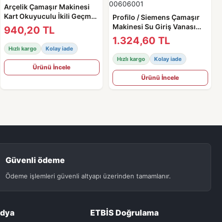
Arçelik Çamaşır Makinesi
Kart Okuyuculu İkili Geçme
Profilo / Siemens Çamaşır
Ventil - 2841020100 Orjinal
Makinesi Su Giriş Vanası
940,20 TL
Okuyucu Sensörlü / Ventili -
1.324,60 TL
00606001
Hızlı kargo
Kolay iade
Hızlı kargo
Kolay iade
Ürünü İncele
Ürünü İncele
Güvenli ödeme
Ödeme işlemleri güvenli altyapı üzerinden tamamlanır.
edya
ETBİS Doğrulama