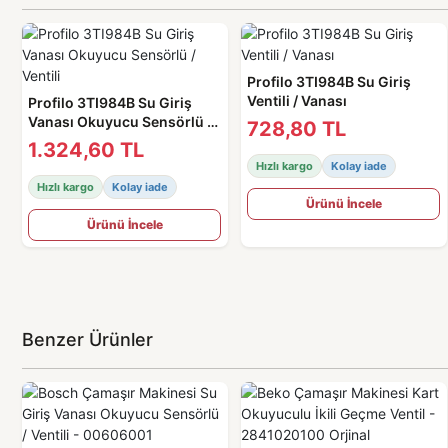
Profilo 3TI984B Su Giriş
Ventili / Vanası
Profilo 3TI984B Su Giriş
Vanası Okuyucu Sensörlü /
728,80 TL
Ventili
1.324,60 TL
Hızlı kargo
Kolay iade
Hızlı kargo
Kolay iade
Ürünü İncele
Ürünü İncele
Benzer Ürünler