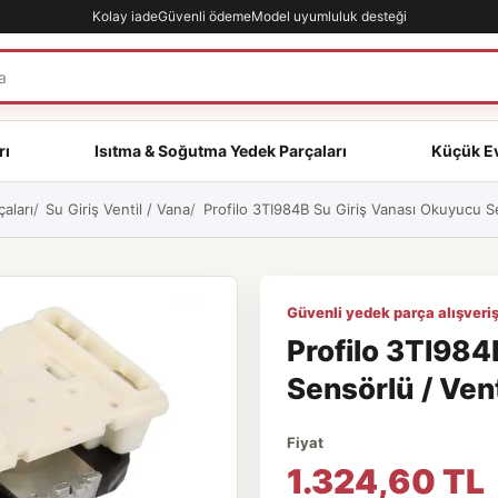
Kolay iade
Güvenli ödeme
Model uyumluluk desteği
rı
Isıtma & Soğutma Yedek Parçaları
Küçük Ev
aları
Su Giriş Ventil / Vana
Profilo 3TI984B Su Giriş Vanası Okuyucu Se
Güvenli yedek parça alışveriş
Profilo 3TI984
Sensörlü / Vent
Fiyat
1.324,60 TL