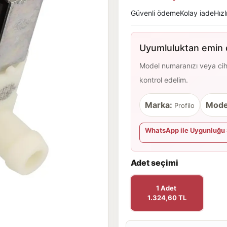
Güvenli ödeme
Kolay iade
Hızl
Uyumluluktan emin d
Model numaranızı veya cihaz
kontrol edelim.
Marka:
Mode
Profilo
WhatsApp ile Uygunluğu 
Adet seçimi
1 Adet
1.324,60 TL