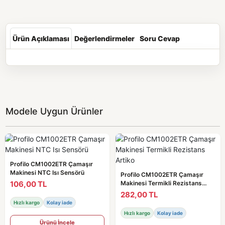
Ürün Açıklaması
Değerlendirmeler
Soru Cevap
Modele Uygun Ürünler
Profilo CM1002ETR Çamaşır
Makinesi NTC Isı Sensörü
Profilo CM1002ETR Çamaşır
106,00 TL
Makinesi Termikli Rezistans
Artiko
282,00 TL
Hızlı kargo
Kolay iade
Hızlı kargo
Kolay iade
Ürünü İncele