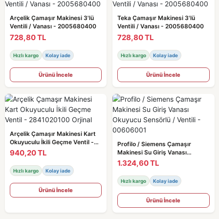
Arçelik Çamaşır Makinesi 3'lü
Teka Çamaşır Makinesi 3'lü
Ventili / Vanası - 2005680400
Ventili / Vanası - 2005680400
728,80 TL
728,80 TL
Hızlı kargo
Kolay iade
Hızlı kargo
Kolay iade
Ürünü İncele
Ürünü İncele
Arçelik Çamaşır Makinesi Kart
Okuyuculu İkili Geçme Ventil -
Profilo / Siemens Çamaşır
2841020100 Orjinal
940,20 TL
Makinesi Su Giriş Vanası
Okuyucu Sensörlü / Ventili -
1.324,60 TL
00606001
Hızlı kargo
Kolay iade
Hızlı kargo
Kolay iade
Ürünü İncele
Ürünü İncele