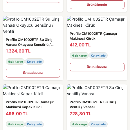
Ürünü İncele
Profilo CM1002ETR Çamaşır
Makinesi Körük
Profilo CM1002ETR Su Giriş
412,00 TL
Vanası Okuyucu Sensörlü /
Ventili
1.324,60 TL
Hızlı kargo
Kolay iade
Hızlı kargo
Kolay iade
Ürünü İncele
Ürünü İncele
Profilo CM1002ETR Çamaşır
Profilo CM1002ETR Su Giriş
Makinesi Kapak Kilidi
Ventili / Vanası
496,00 TL
728,80 TL
Hızlı kargo
Kolay iade
Hızlı kargo
Kolay iade