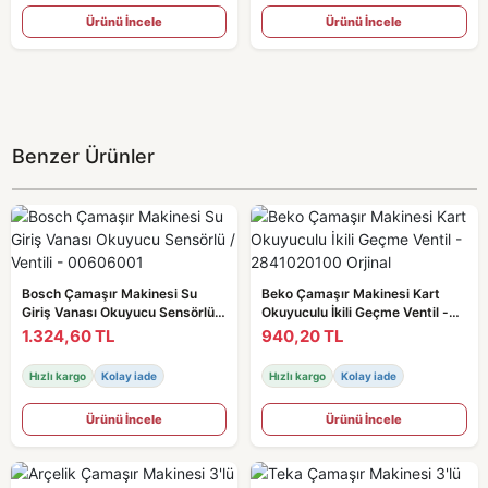
Ürünü İncele
Ürünü İncele
Benzer Ürünler
Bosch Çamaşır Makinesi Su
Beko Çamaşır Makinesi Kart
Giriş Vanası Okuyucu Sensörlü /
Okuyuculu İkili Geçme Ventil -
Ventili - 00606001
2841020100 Orjinal
1.324,60 TL
940,20 TL
Hızlı kargo
Kolay iade
Hızlı kargo
Kolay iade
Ürünü İncele
Ürünü İncele