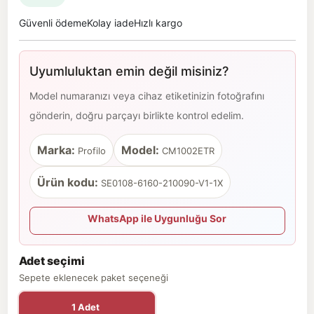
Güvenli ödeme
Kolay iade
Hızlı kargo
Uyumluluktan emin değil misiniz?
Model numaranızı veya cihaz etiketinizin fotoğrafını
gönderin, doğru parçayı birlikte kontrol edelim.
Marka:
Model:
Profilo
CM1002ETR
Ürün kodu:
SE0108-6160-210090-V1-1X
WhatsApp ile Uygunluğu Sor
Adet seçimi
Sepete eklenecek paket seçeneği
1 Adet