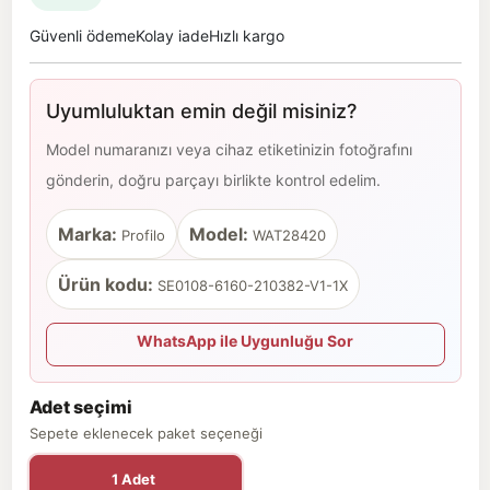
Güvenli ödeme
Kolay iade
Hızlı kargo
Uyumluluktan emin değil misiniz?
Model numaranızı veya cihaz etiketinizin fotoğrafını
gönderin, doğru parçayı birlikte kontrol edelim.
Marka:
Model:
Profilo
WAT28420
Ürün kodu:
SE0108-6160-210382-V1-1X
WhatsApp ile Uygunluğu Sor
Adet seçimi
Sepete eklenecek paket seçeneği
1 Adet