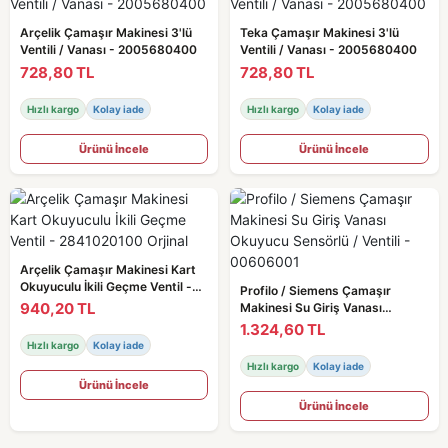
Arçelik Çamaşır Makinesi 3'lü
Teka Çamaşır Makinesi 3'lü
Ventili / Vanası - 2005680400
Ventili / Vanası - 2005680400
728,80 TL
728,80 TL
Hızlı kargo
Kolay iade
Hızlı kargo
Kolay iade
Ürünü İncele
Ürünü İncele
Arçelik Çamaşır Makinesi Kart
Okuyuculu İkili Geçme Ventil -
Profilo / Siemens Çamaşır
2841020100 Orjinal
940,20 TL
Makinesi Su Giriş Vanası
Okuyucu Sensörlü / Ventili -
1.324,60 TL
00606001
Hızlı kargo
Kolay iade
Hızlı kargo
Kolay iade
Ürünü İncele
Ürünü İncele