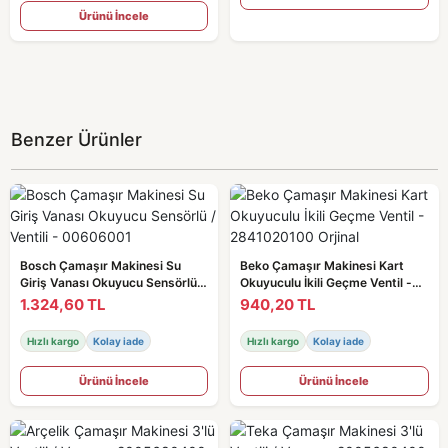
Ürünü İncele
Benzer Ürünler
Bosch Çamaşır Makinesi Su
Beko Çamaşır Makinesi Kart
Giriş Vanası Okuyucu Sensörlü /
Okuyuculu İkili Geçme Ventil -
Ventili - 00606001
2841020100 Orjinal
1.324,60 TL
940,20 TL
Hızlı kargo
Kolay iade
Hızlı kargo
Kolay iade
Ürünü İncele
Ürünü İncele