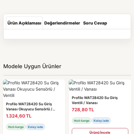
Ürün Açıklaması
Değerlendirmeler
Soru Cevap
Modele Uygun Ürünler
Profilo WAT28420 Su Giriş
Ventili / Vanası
Profilo WAT28420 Su Giriş
728,80 TL
Vanası Okuyucu Sensörlü /
Ventili
1.324,60 TL
Hızlı kargo
Kolay iade
Hızlı kargo
Kolay iade
Ürünü İncele