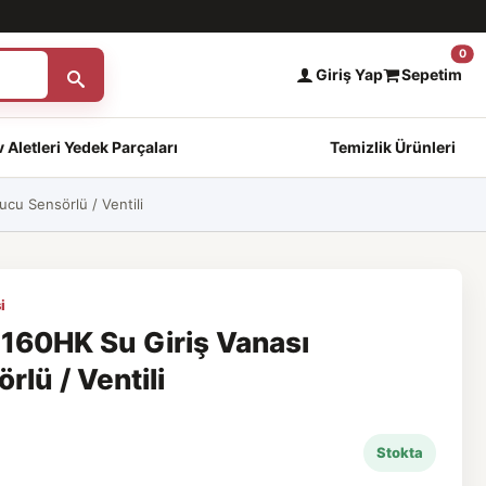
0
Giriş Yap
Sepetim
 Aletleri Yedek Parçaları
Temizlik Ürünleri
cu Sensörlü / Ventili
i
160HK Su Giriş Vanası
lü / Ventili
Stokta