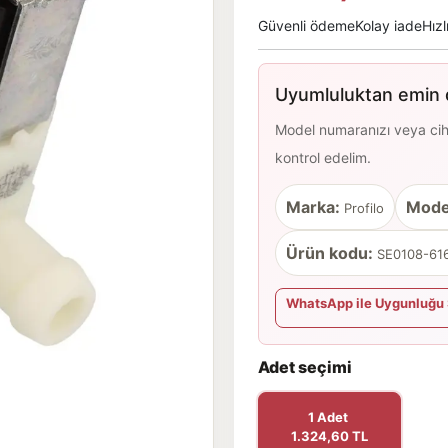
Güvenli ödeme
Kolay iade
Hızl
Uyumluluktan emin d
Model numaranızı veya cihaz
kontrol edelim.
Marka:
Mode
Profilo
Ürün kodu:
SE0108-616
WhatsApp ile Uygunluğu 
Adet seçimi
1 Adet
1.324,60 TL