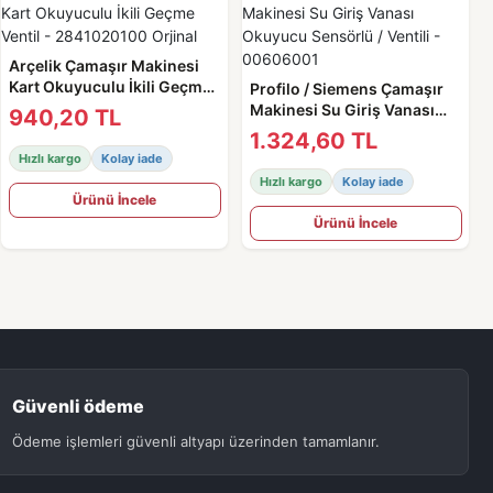
Arçelik Çamaşır Makinesi
Kart Okuyuculu İkili Geçme
Profilo / Siemens Çamaşır
Ventil - 2841020100 Orjinal
Makinesi Su Giriş Vanası
940,20 TL
Okuyucu Sensörlü / Ventili -
1.324,60 TL
00606001
Hızlı kargo
Kolay iade
Hızlı kargo
Kolay iade
Ürünü İncele
Ürünü İncele
Güvenli ödeme
Ödeme işlemleri güvenli altyapı üzerinden tamamlanır.