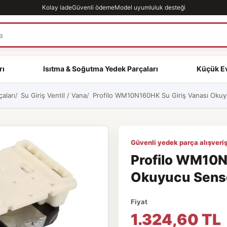
Kolay iade
Güvenli ödeme
Model uyumluluk desteği
rı
Isıtma & Soğutma Yedek Parçaları
Küçük Ev
aları
Su Giriş Ventil / Vana
Profilo WM10N160HK Su Giriş Vanası Okuyu
Güvenli yedek parça alışveriş
Profilo WM10N
Okuyucu Sensör
Fiyat
1.324,60 TL