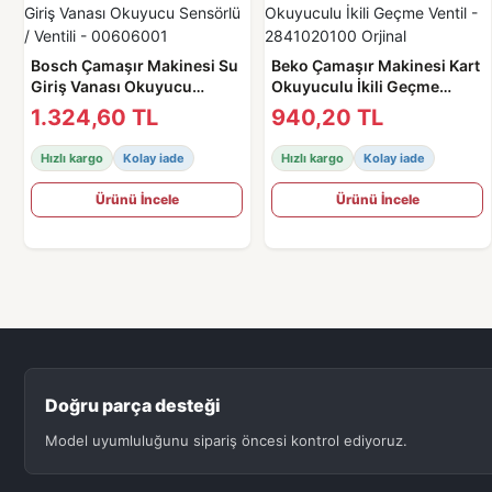
Bosch Çamaşır Makinesi Su
Beko Çamaşır Makinesi Kart
Giriş Vanası Okuyucu
Okuyuculu İkili Geçme
Sensörlü / Ventili -
Ventil - 2841020100 Orjinal
1.324,60 TL
940,20 TL
00606001
Hızlı kargo
Kolay iade
Hızlı kargo
Kolay iade
Ürünü İncele
Ürünü İncele
Doğru parça desteği
Model uyumluluğunu sipariş öncesi kontrol ediyoruz.