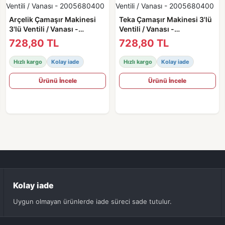
Arçelik Çamaşır Makinesi
Teka Çamaşır Makinesi 3'lü
3'lü Ventili / Vanası -
Ventili / Vanası -
2005680400
2005680400
728,80 TL
728,80 TL
Hızlı kargo
Kolay iade
Hızlı kargo
Kolay iade
Ürünü İncele
Ürünü İncele
Kolay iade
Uygun olmayan ürünlerde iade süreci sade tutulur.