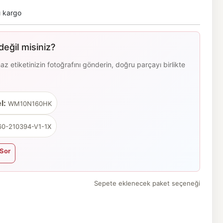
ı kargo
eğil misiniz?
 etiketinizin fotoğrafını gönderin, doğru parçayı birlikte
l:
WM10N160HK
0-210394-V1-1X
Sor
Sepete eklenecek paket seçeneği