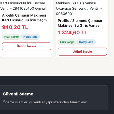
Arçelik Çamaşır Makinesi
Kart Okuyuculu İkili Geçme
Profilo / Siemens Çamaşır
Ventil - 2841020100 Orjinal
Makinesi Su Giriş Vanası
940,20 TL
Okuyucu Sensörlü / Ventili -
1.324,60 TL
00606001
Hızlı kargo
Kolay iade
Hızlı kargo
Kolay iade
Ürünü İncele
Ürünü İncele
Güvenli ödeme
Ödeme işlemleri güvenli altyapı üzerinden tamamlanır.