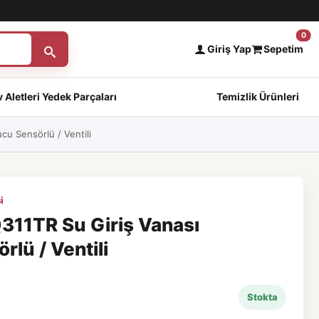
0
Giriş Yap
Sepetim
 Aletleri Yedek Parçaları
Temizlik Ürünleri
u Sensörlü / Ventili
i
311TR Su Giriş Vanası
lü / Ventili
Stokta