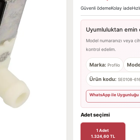
Güvenli ödeme
Kolay iade
Hızl
Uyumluluktan emin d
Model numaranızı veya cihaz
kontrol edelim.
Marka:
Mode
Profilo
Ürün kodu:
SE0108-616
WhatsApp ile Uygunluğu 
Adet seçimi
1 Adet
1.324,60 TL