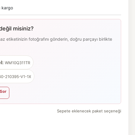
ı kargo
eğil misiniz?
 etiketinizin fotoğrafını gönderin, doğru parçayı birlikte
l:
WM10Q311TR
0-210395-V1-1X
Sor
Sepete eklenecek paket seçeneği