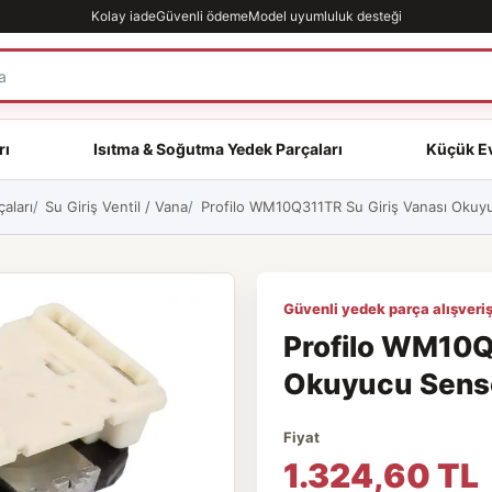
Kolay iade
Güvenli ödeme
Model uyumluluk desteği
rı
Isıtma & Soğutma Yedek Parçaları
Küçük Ev
aları
Su Giriş Ventil / Vana
Profilo WM10Q311TR Su Giriş Vanası Okuyuc
Güvenli yedek parça alışveriş
Profilo WM10Q
Okuyucu Sensör
Fiyat
1.324,60 TL