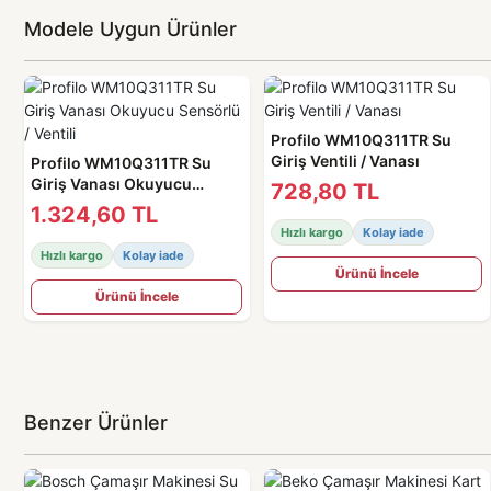
Modele Uygun Ürünler
Profilo WM10Q311TR Su
Giriş Ventili / Vanası
Profilo WM10Q311TR Su
Giriş Vanası Okuyucu
728,80 TL
Sensörlü / Ventili
1.324,60 TL
Hızlı kargo
Kolay iade
Hızlı kargo
Kolay iade
Ürünü İncele
Ürünü İncele
Benzer Ürünler