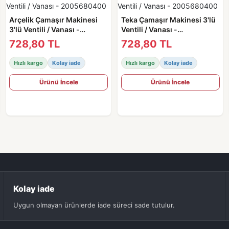
Arçelik Çamaşır Makinesi
Teka Çamaşır Makinesi 3'lü
3'lü Ventili / Vanası -
Ventili / Vanası -
2005680400
2005680400
728,80 TL
728,80 TL
Hızlı kargo
Kolay iade
Hızlı kargo
Kolay iade
Ürünü İncele
Ürünü İncele
Kolay iade
Uygun olmayan ürünlerde iade süreci sade tutulur.