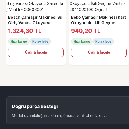
Bosch Çamaşır Makinesi Su
Beko Çamaşır Makinesi Kart
Giriş Vanası Okuyucu
Okuyuculu İkili Geçme
Sensörlü / Ventili -
Ventil - 2841020100 Orjinal
1.324,60 TL
940,20 TL
00606001
Hızlı kargo
Kolay iade
Hızlı kargo
Kolay iade
Ürünü İncele
Ürünü İncele
Doğru parça desteği
Model uyumluluğunu sipariş öncesi kontrol ediyoruz.