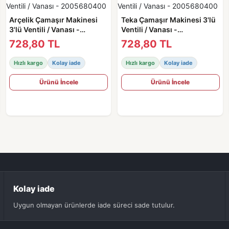
Arçelik Çamaşır Makinesi
Teka Çamaşır Makinesi 3'lü
3'lü Ventili / Vanası -
Ventili / Vanası -
2005680400
2005680400
728,80 TL
728,80 TL
Hızlı kargo
Kolay iade
Hızlı kargo
Kolay iade
Ürünü İncele
Ürünü İncele
Kolay iade
Uygun olmayan ürünlerde iade süreci sade tutulur.