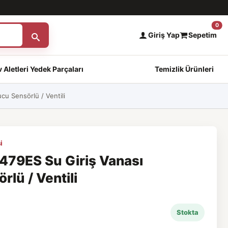
0
Giriş Yap
Sepetim
 Aletleri Yedek Parçaları
Temizlik Ürünleri
u Sensörlü / Ventili
i
479ES Su Giriş Vanası
lü / Ventili
Stokta