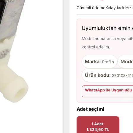
Güvenli ödeme
Kolay iade
Hızl
Uyumluluktan emin d
Model numaranızı veya cihaz
kontrol edelim.
Marka:
Mode
Profilo
Ürün kodu:
SE0108-616
WhatsApp ile Uygunluğu 
Adet seçimi
1 Adet
1.324,60 TL