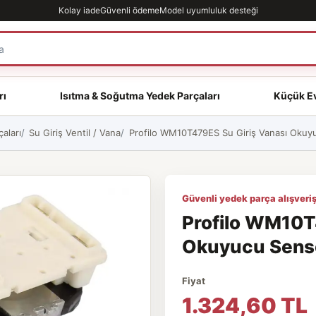
Kolay iade
Güvenli ödeme
Model uyumluluk desteği
rı
Isıtma & Soğutma Yedek Parçaları
Küçük Ev
aları
Su Giriş Ventil / Vana
Profilo WM10T479ES Su Giriş Vanası Okuyuc
Güvenli yedek parça alışveriş
Profilo WM10T
Okuyucu Sensör
Fiyat
1.324,60 TL