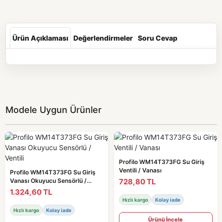
Ürün Açıklaması
Değerlendirmeler
Soru Cevap
Modele Uygun Ürünler
Profilo WM14T373FG Su Giriş
Ventili / Vanası
Profilo WM14T373FG Su Giriş
728,80 TL
Vanası Okuyucu Sensörlü /
Ventili
1.324,60 TL
Hızlı kargo
Kolay iade
Hızlı kargo
Kolay iade
Ürünü İncele