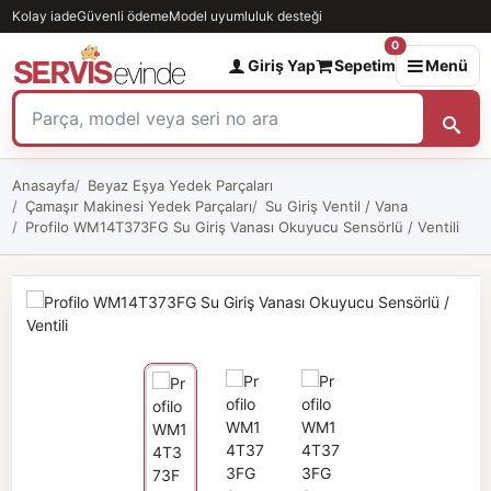
Kolay iade
Güvenli ödeme
Model uyumluluk desteği
0
Giriş Yap
Sepetim
Menü
Anasayfa
Beyaz Eşya Yedek Parçaları
Çamaşır Makinesi Yedek Parçaları
Su Giriş Ventil / Vana
Profilo WM14T373FG Su Giriş Vanası Okuyucu Sensörlü / Ventili