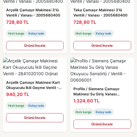
Arçelik Çamaşır Makinesi 3'lü
Teka Çamaşır Makinesi 3'lü
Ventili / Vanası - 2005680400
Ventili / Vanası - 2005680400
728,80 TL
728,80 TL
Hızlı kargo
Kolay iade
Hızlı kargo
Kolay iade
Ürünü İncele
Ürünü İncele
Arçelik Çamaşır Makinesi Kart
Okuyuculu İkili Geçme Ventil -
Profilo / Siemens Çamaşır
2841020100 Orjinal
940,20 TL
Makinesi Su Giriş Vanası
Okuyucu Sensörlü / Ventili -
1.324,60 TL
00606001
Hızlı kargo
Kolay iade
Hızlı kargo
Kolay iade
Ürünü İncele
Ürünü İncele