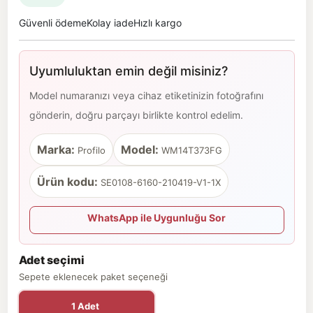
Güvenli ödeme
Kolay iade
Hızlı kargo
Uyumluluktan emin değil misiniz?
Model numaranızı veya cihaz etiketinizin fotoğrafını
gönderin, doğru parçayı birlikte kontrol edelim.
Marka:
Model:
Profilo
WM14T373FG
Ürün kodu:
SE0108-6160-210419-V1-1X
WhatsApp ile Uygunluğu Sor
Adet seçimi
Sepete eklenecek paket seçeneği
1 Adet