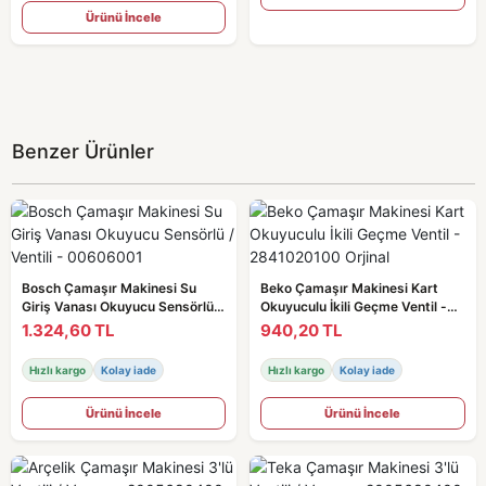
Ürünü İncele
Benzer Ürünler
Bosch Çamaşır Makinesi Su
Beko Çamaşır Makinesi Kart
Giriş Vanası Okuyucu Sensörlü /
Okuyuculu İkili Geçme Ventil -
Ventili - 00606001
2841020100 Orjinal
1.324,60 TL
940,20 TL
Hızlı kargo
Kolay iade
Hızlı kargo
Kolay iade
Ürünü İncele
Ürünü İncele