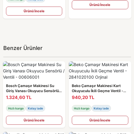
Ürünü İncele
Ürünü İncele
Benzer Ürünler
Bosch Çamaşır Makinesi Su
Beko Çamaşır Makinesi Kart
Giriş Vanası Okuyucu Sensörlü /
Okuyuculu İkili Geçme Ventil -
Ventili - 00606001
2841020100 Orjinal
1.324,60 TL
940,20 TL
Hızlı kargo
Kolay iade
Hızlı kargo
Kolay iade
Ürünü İncele
Ürünü İncele