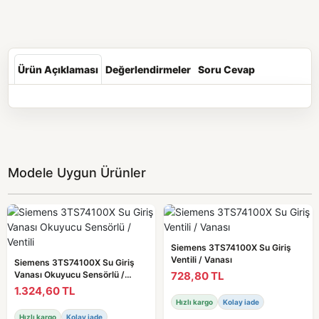
Ürün Açıklaması
Değerlendirmeler
Soru Cevap
Modele Uygun Ürünler
Siemens 3TS74100X Su Giriş
Ventili / Vanası
Siemens 3TS74100X Su Giriş
728,80 TL
Vanası Okuyucu Sensörlü /
Ventili
1.324,60 TL
Hızlı kargo
Kolay iade
Hızlı kargo
Kolay iade