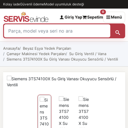
Kolay iade
Güvenli ödeme
Model uyumluluk desteği
0
Giriş Yap
Sepetim
Menü
Anasayfa
Beyaz Eşya Yedek Parçaları
Çamaşır Makinesi Yedek Parçaları
Su Giriş Ventil / Vana
Siemens 3TS74100X Su Giriş Vanası Okuyucu Sensörlü / Ventili