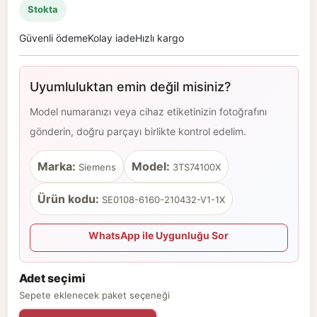
Stokta
Güvenli ödeme
Kolay iade
Hızlı kargo
Uyumluluktan emin değil misiniz?
Model numaranızı veya cihaz etiketinizin fotoğrafını
gönderin, doğru parçayı birlikte kontrol edelim.
Marka:
Model:
Siemens
3TS74100X
Ürün kodu:
SE0108-6160-210432-V1-1X
WhatsApp ile Uygunluğu Sor
Adet seçimi
Sepete eklenecek paket seçeneği