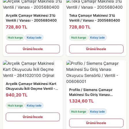
Arçelik Çamaşır Makinesi 3'lü
Teka Çamaşır Makinesi 3'lü
Ventili / Vanası - 2005680400
Ventili / Vanası - 2005680400
728,80 TL
728,80 TL
Hızlı kargo
Kolay iade
Hızlı kargo
Kolay iade
Ürünü İncele
Ürünü İncele
Arçelik Çamaşır Makinesi Kart
Okuyuculu İkili Geçme Ventil -
Profilo / Siemens Çamaşır
2841020100 Orjinal
940,20 TL
Makinesi Su Giriş Vanası
Okuyucu Sensörlü / Ventili -
1.324,60 TL
00606001
Hızlı kargo
Kolay iade
Hızlı kargo
Kolay iade
Ürünü İncele
Ürünü İncele