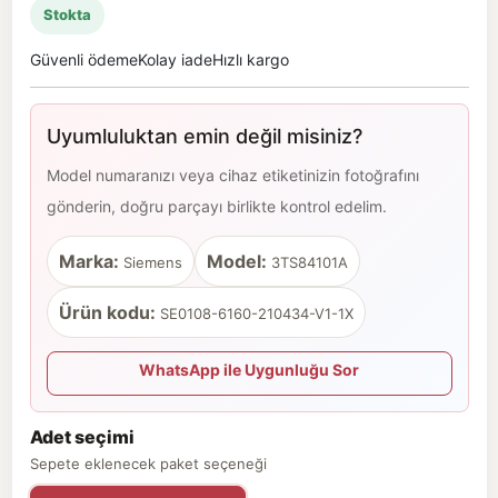
Stokta
Güvenli ödeme
Kolay iade
Hızlı kargo
Uyumluluktan emin değil misiniz?
Model numaranızı veya cihaz etiketinizin fotoğrafını
gönderin, doğru parçayı birlikte kontrol edelim.
Marka:
Model:
Siemens
3TS84101A
Ürün kodu:
SE0108-6160-210434-V1-1X
WhatsApp ile Uygunluğu Sor
Adet seçimi
Sepete eklenecek paket seçeneği