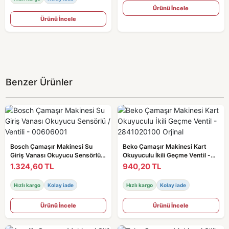
Ürünü İncele
Ürünü İncele
Benzer Ürünler
Bosch Çamaşır Makinesi Su
Beko Çamaşır Makinesi Kart
Giriş Vanası Okuyucu Sensörlü /
Okuyuculu İkili Geçme Ventil -
Ventili - 00606001
2841020100 Orjinal
1.324,60 TL
940,20 TL
Hızlı kargo
Kolay iade
Hızlı kargo
Kolay iade
Ürünü İncele
Ürünü İncele