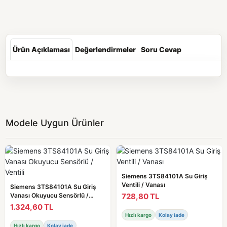
Ürün Açıklaması
Değerlendirmeler
Soru Cevap
Modele Uygun Ürünler
Siemens 3TS84101A Su Giriş
Ventili / Vanası
Siemens 3TS84101A Su Giriş
728,80 TL
Vanası Okuyucu Sensörlü /
Ventili
1.324,60 TL
Hızlı kargo
Kolay iade
Hızlı kargo
Kolay iade