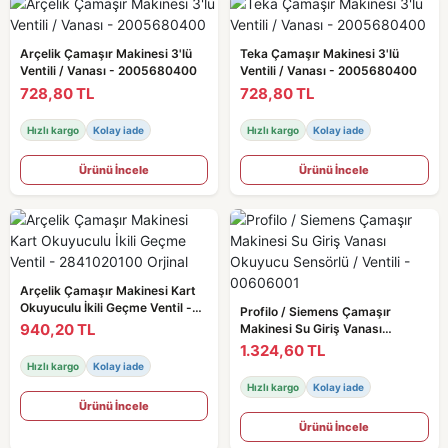
Arçelik Çamaşır Makinesi 3'lü
Teka Çamaşır Makinesi 3'lü
Ventili / Vanası - 2005680400
Ventili / Vanası - 2005680400
728,80 TL
728,80 TL
Hızlı kargo
Kolay iade
Hızlı kargo
Kolay iade
Ürünü İncele
Ürünü İncele
Arçelik Çamaşır Makinesi Kart
Okuyuculu İkili Geçme Ventil -
Profilo / Siemens Çamaşır
2841020100 Orjinal
940,20 TL
Makinesi Su Giriş Vanası
Okuyucu Sensörlü / Ventili -
1.324,60 TL
00606001
Hızlı kargo
Kolay iade
Hızlı kargo
Kolay iade
Ürünü İncele
Ürünü İncele