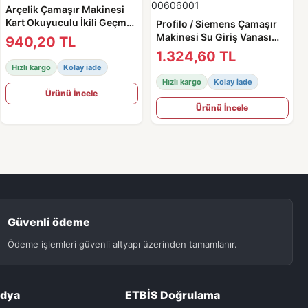
Arçelik Çamaşır Makinesi
Kart Okuyuculu İkili Geçme
Profilo / Siemens Çamaşır
Ventil - 2841020100 Orjinal
Makinesi Su Giriş Vanası
940,20 TL
Okuyucu Sensörlü / Ventili -
1.324,60 TL
00606001
Hızlı kargo
Kolay iade
Hızlı kargo
Kolay iade
Ürünü İncele
Ürünü İncele
Güvenli ödeme
Ödeme işlemleri güvenli altyapı üzerinden tamamlanır.
edya
ETBİS Doğrulama