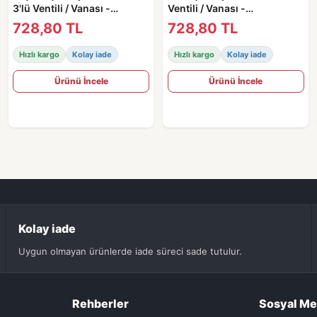
3'lü Ventili / Vanası -
Ventili / Vanası -
2005680400
2005680400
728,80 TL
728,80 TL
Hızlı kargo
Kolay iade
Hızlı kargo
Kolay iade
Ürünü İncele
Ürünü İncele
Kolay iade
Uygun olmayan ürünlerde iade süreci sade tutulur.
Rehberler
Sosyal M