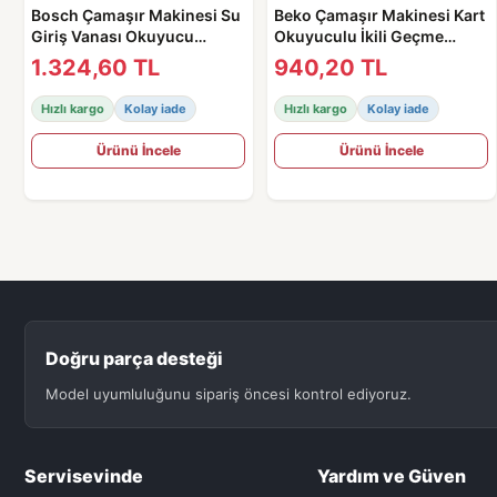
Bosch Çamaşır Makinesi Su
Beko Çamaşır Makinesi Kart
Giriş Vanası Okuyucu
Okuyuculu İkili Geçme
Sensörlü / Ventili -
Ventil - 2841020100 Orjinal
1.324,60 TL
940,20 TL
00606001
Hızlı kargo
Kolay iade
Hızlı kargo
Kolay iade
Ürünü İncele
Ürünü İncele
Doğru parça desteği
Model uyumluluğunu sipariş öncesi kontrol ediyoruz.
Servisevinde
Yardım ve Güven