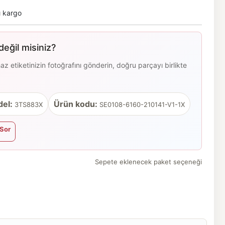
ı kargo
eğil misiniz?
 etiketinizin fotoğrafını gönderin, doğru parçayı birlikte
el:
Ürün kodu:
3TS883X
SE0108-6160-210141-V1-1X
Sor
Sepete eklenecek paket seçeneği