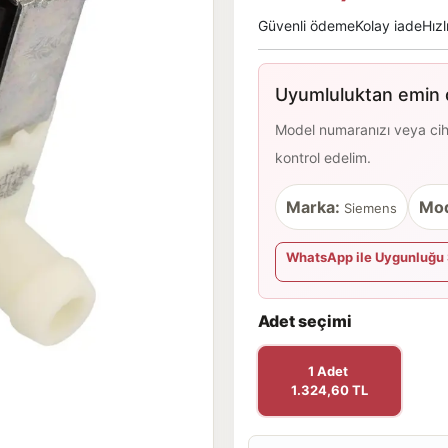
Güvenli ödeme
Kolay iade
Hızl
Uyumluluktan emin d
Model numaranızı veya cihaz
kontrol edelim.
Marka:
Mod
Siemens
WhatsApp ile Uygunluğu 
Adet seçimi
1 Adet
1.324,60 TL