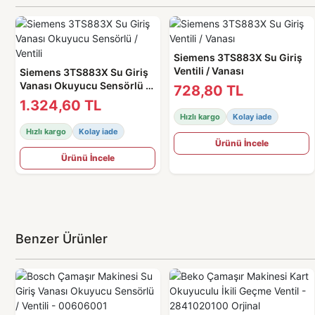
Siemens 3TS883X Su Giriş
Ventili / Vanası
Siemens 3TS883X Su Giriş
Vanası Okuyucu Sensörlü /
728,80 TL
Ventili
1.324,60 TL
Hızlı kargo
Kolay iade
Hızlı kargo
Kolay iade
Ürünü İncele
Ürünü İncele
Benzer Ürünler