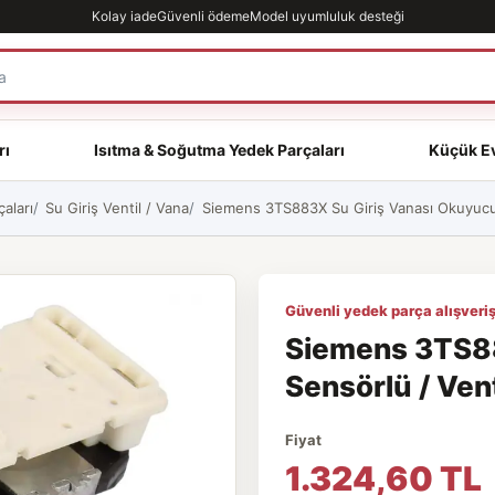
Kolay iade
Güvenli ödeme
Model uyumluluk desteği
rı
Isıtma & Soğutma Yedek Parçaları
Küçük Ev
aları
Su Giriş Ventil / Vana
Siemens 3TS883X Su Giriş Vanası Okuyucu 
Güvenli yedek parça alışveriş
Siemens 3TS88
Sensörlü / Vent
Fiyat
1.324,60 TL