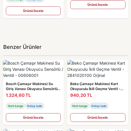
Ürünü İncele
Ürünü İncele
Benzer Ürünler
Bosch Çamaşır Makinesi Su
Beko Çamaşır Makinesi Kart
Giriş Vanası Okuyucu Sensörlü /
Okuyuculu İkili Geçme Ventil -
Ventili - 00606001
2841020100 Orjinal
1.324,60 TL
940,20 TL
Hızlı kargo
Kolay iade
Hızlı kargo
Kolay iade
Ürünü İncele
Ürünü İncele