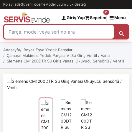
Kolay iade
Güvenli ödeme
Model uyumluluk desteği
0
Giriş Yap
Sepetim
Menü
Anasayfa
Beyaz Eşya Yedek Parçaları
Çamaşır Makinesi Yedek Parçaları
Su Giriş Ventil / Vana
Siemens CM1200DTR Su Giriş Vanası Okuyucu Sensörlü / Ventili