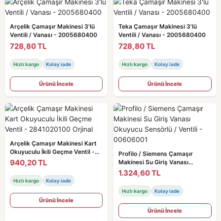
Arçelik Çamaşır Makinesi 3'lü
Teka Çamaşır Makinesi 3'lü
Ventili / Vanası - 2005680400
Ventili / Vanası - 2005680400
728,80 TL
728,80 TL
Hızlı kargo
Kolay iade
Hızlı kargo
Kolay iade
Ürünü İncele
Ürünü İncele
Arçelik Çamaşır Makinesi Kart
Okuyuculu İkili Geçme Ventil -
Profilo / Siemens Çamaşır
2841020100 Orjinal
940,20 TL
Makinesi Su Giriş Vanası
Okuyucu Sensörlü / Ventili -
1.324,60 TL
00606001
Hızlı kargo
Kolay iade
Hızlı kargo
Kolay iade
Ürünü İncele
Ürünü İncele