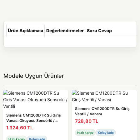
Ürün Açıklaması
Değerlendirmeler
Soru Cevap
Modele Uygun Ürünler
Siemens CM1200DTR Su Giriş
Ventili / Vanası
Siemens CM1200DTR Su Giriş
728,80 TL
Vanası Okuyucu Sensörlü /
Ventili
1.324,60 TL
Hızlı kargo
Kolay iade
Hızlı kargo
Kolay iade